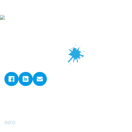
© 2026. ADLER GmbH d.o.o..
Sva prava pridržana.
Postavke kolačića
INFO