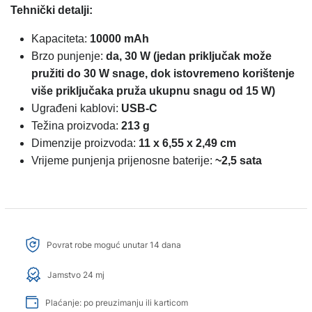
Tehnički detalji:
Kapaciteta:
10000 mAh
Brzo punjenje:
da, 30 W (jedan priključak može
pružiti do 30 W snage, dok istovremeno korištenje
više priključaka pruža ukupnu snagu od 15 W)
Ugrađeni kablovi:
USB-C
Težina proizvoda:
213 g
Dimenzije proizvoda:
11 x 6,55 x 2,49 cm
Vrijeme punjenja prijenosne baterije:
~2,5 sata
Povrat robe moguć unutar 14 dana
Jamstvo 24 mj
Plaćanje: po preuzimanju ili karticom