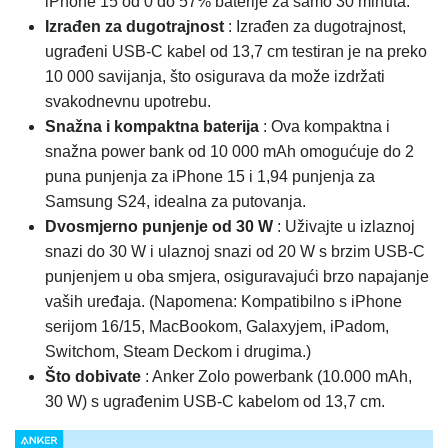
iPhone 15 od 0 do 57% baterije za samo 30 minuta.
Izrađen za dugotrajnost
: Izrađen za dugotrajnost,
ugrađeni USB-C kabel od 13,7 cm testiran je na preko
10 000 savijanja, što osigurava da može izdržati
svakodnevnu upotrebu.
Snažna i kompaktna baterija
: Ova kompaktna i
snažna power bank od 10 000 mAh omogućuje do 2
puna punjenja za iPhone 15 i 1,94 punjenja za
Samsung S24, idealna za putovanja.
Dvosmjerno punjenje od 30 W
: Uživajte u izlaznoj
snazi ​​do 30 W i ulaznoj snazi ​​od 20 W s brzim USB-C
punjenjem u oba smjera, osiguravajući brzo napajanje
vaših uređaja. (Napomena: Kompatibilno s iPhone
serijom 16/15, MacBookom, Galaxyjem, iPadom,
Switchom, Steam Deckom i drugima.)
Što dobivate
: Anker Zolo powerbank (10.000 mAh,
30 W) s ugrađenim USB-C kabelom od 13,7 cm.