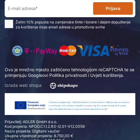
Prijava
Želim 10% popusta na zamjenske tinte i tonere i dajem dopuštenje
za korištenje moje email adrese u promotivne svrhe
Ovo je mrežno mjesto zaštićeno tehnologijom reCAPTCHA te se
primjenjuju Googleovi
Politika privatnosti
i
Uvjeti korištenja
.
Izrada web shopa
Prijavitelj: ADLER GmbH d.o.o.
Kod projekta: NPOO.C1.1.2.R3-I2.01-V12.0059
Naziv projekta: Digitalni vaučer
Ukupna vrijednost projekta: 8.750,00 €