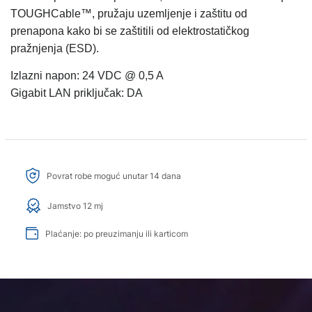
TOUGHCable™, pružaju uzemljenje i zaštitu od
prenapona kako bi se zaštitili od elektrostatičkog
pražnjenja (ESD).
Izlazni napon: 24 VDC @ 0,5 A
Gigabit LAN priključak: DA
Povrat robe moguć unutar 14 dana
Jamstvo 12 mj
Plaćanje: po preuzimanju ili karticom