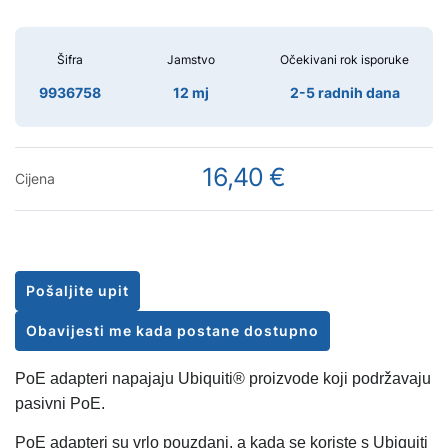
Šifra
Jamstvo
Očekivani rok isporuke
9936758
12 mj
2-5 radnih dana
16,40 €
Cijena
Pošaljite upit
Obavijesti me kada postane dostupno
PoE adapteri napajaju Ubiquiti® proizvode koji podržavaju
pasivni PoE.
PoE adapteri su vrlo pouzdani, a kada se koriste s Ubiquiti