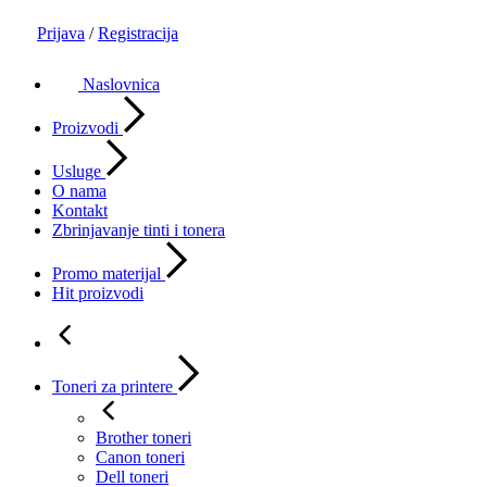
Prijava
/
Registracija
Naslovnica
Proizvodi
Usluge
O nama
Kontakt
Zbrinjavanje tinti i tonera
Promo materijal
Hit proizvodi
Toneri za printere
Brother toneri
Canon toneri
Dell toneri