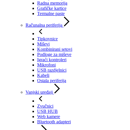
Radna memorija
Grafičke kartice
Termalne paste
Računalna periferija
Tipkovnice
Miševi
Kombinirani setovi
Podloge za miševe
Igraći kontroleri
Mikrofoni
USB razdjelnici
Kabeli
Ostala periferija
Vanjski uređaji
Zvučnici
USB HUB
Web kamere
Bluetooth adapteri