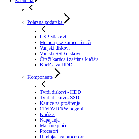
Računala
Pohrana podataka
USB stickovi
Memorijske kartice i čitači
Vanjski diskovi
Vanjski SSD diskovi
Čitači kartica i zaštitna kućišta
Kućišta za HDD
Komponente
Tvrdi diskovi - HDD
Tvrdi diskovi - SSD
Kartice za proširenje
CD/DVD/RW pogoni
Kućišta
Napajanja
Matične ploče
Procesori
Hladnjaci za procesore