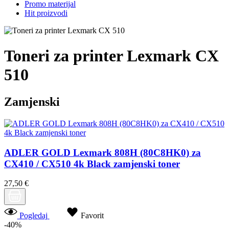
Promo materijal
Hit proizvodi
Toneri za printer Lexmark CX
510
Zamjenski
ADLER GOLD Lexmark 808H (80C8HK0) za
CX410 / CX510 4k Black zamjenski toner
27,50 €
Pogledaj
Favorit
-40%