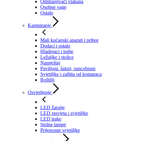
Odstranjivači vlakana
Osobne vage
Ostalo
Kampiranje
Mali kućanski aparati i pribor
Dodaci i ostalo
Hladnjaci i torbe
Ležaljke i stolice
Namještaj
Paviljoni. šatori, suncobrani
Svjetiljke i zaštita od komaraca
Roštilji
Osvjetljenje
LED žarulje
LED rasvjeta i svjetiljke
LED trake
Stolne lampe
Prijenosne svjetiljke