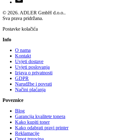
© 2026. ADLER GmbH d.o.o..
Sva prava pridržana.
Postavke kolačića
Info
O nama
Kontakt
Uvjeti dostave
Uvjeti poslovanja
Izjava o privatnosti
GDPR
Narudžbe i povrati
Načini plaćanja
Poveznice
Blog
Garancija kvalitete tonera
Kako kupiti toner
Kako odabrati pravi printer
Reklamacije
Omot trgovina