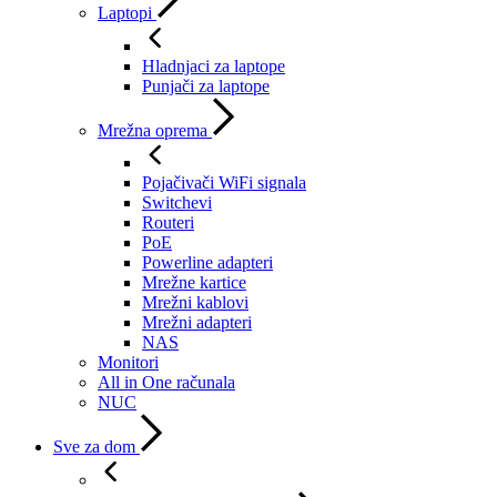
Laptopi
Hladnjaci za laptope
Punjači za laptope
Mrežna oprema
Pojačivači WiFi signala
Switchevi
Routeri
PoE
Powerline adapteri
Mrežne kartice
Mrežni kablovi
Mrežni adapteri
NAS
Monitori
All in One računala
NUC
Sve za dom