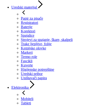
Uredski materijal
Papir za pisače
Registratori
Baterije
Korektori
Spajalice
Strojevi za spajanje, škare, skalpeli
Trake ljepljive, folije
Kemijske olovke
Markeri
Termo role
Fascikli
Kuverte
Higijenske potrepštine
Uredski pribor
Uništavači papira
Elektronika
Mobiteli
Tableti