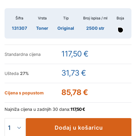
Šifra
Vrsta
Tip
Broj ispisa / ml
Boja
131307
Toner
Original
2500 str
117,50 €
Standardna cijena
31,73 €
Ušteda
27
%
85,78 €
Cijena s popustom
Najniža cijena u zadnjih 30 dana:
117,50 €
Dodaj u košaricu