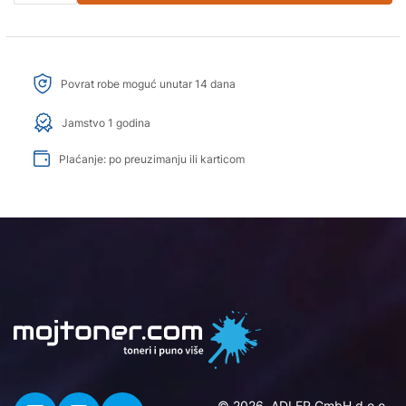
Povrat robe moguć unutar 14 dana
Jamstvo 1 godina
Plaćanje: po preuzimanju ili karticom
© 2026. ADLER GmbH d.o.o..