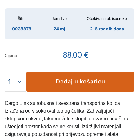
Šifra
Jamstvo
Očekivani rok isporuke
9938878
24 mj
2-5 radnih dana
88,00 €
Cijena
Dodaj u košaricu
Cargo Linx su robusna i svestrana transportna kolica
izrađena od visokokvalitetnog čelika. Zahvaljujući
sklopivom okviru, lako možete sklopiti utovarnu površinu i
uštedjeti prostor kada se ne koristi. Izdržljivi materijali
osiguravaju pouzdanost pri prijevozu opreme i alata.