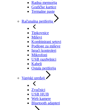
Radna memorija
Grafičke kartice
Termalne paste
Računalna periferija
Tipkovnice
Miševi
Kombinirani setovi
Podloge za miševe
Igraći kontroleri
Mikrofoni
USB razdjelnici
Kabeli
Ostala periferija
Vanjski uređaji
Zvučnici
USB HUB
Web kamere
Bluetooth adapteri