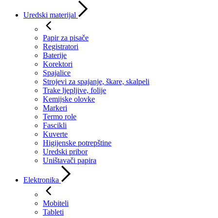
Uredski materijal
Papir za pisače
Registratori
Baterije
Korektori
Spajalice
Strojevi za spajanje, škare, skalpeli
Trake ljepljive, folije
Kemijske olovke
Markeri
Termo role
Fascikli
Kuverte
Higijenske potrepštine
Uredski pribor
Uništavači papira
Elektronika
Mobiteli
Tableti