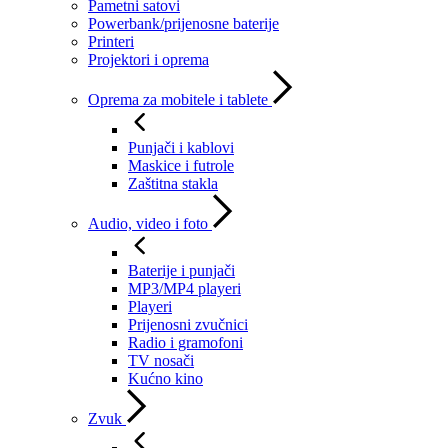
Pametni satovi
Powerbank/prijenosne baterije
Printeri
Projektori i oprema
Oprema za mobitele i tablete
Punjači i kablovi
Maskice i futrole
Zaštitna stakla
Audio, video i foto
Baterije i punjači
MP3/MP4 playeri
Playeri
Prijenosni zvučnici
Radio i gramofoni
TV nosači
Kućno kino
Zvuk