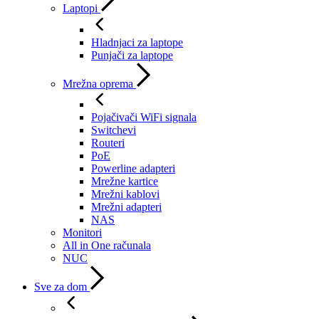
Laptopi
Hladnjaci za laptope
Punjači za laptope
Mrežna oprema
Pojačivači WiFi signala
Switchevi
Routeri
PoE
Powerline adapteri
Mrežne kartice
Mrežni kablovi
Mrežni adapteri
NAS
Monitori
All in One računala
NUC
Sve za dom