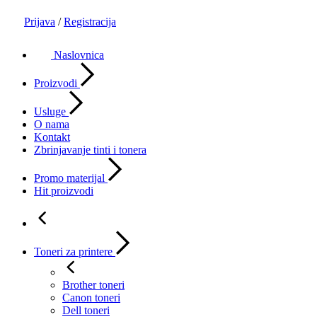
Prijava
/
Registracija
Naslovnica
Proizvodi
Usluge
O nama
Kontakt
Zbrinjavanje tinti i tonera
Promo materijal
Hit proizvodi
Toneri za printere
Brother toneri
Canon toneri
Dell toneri