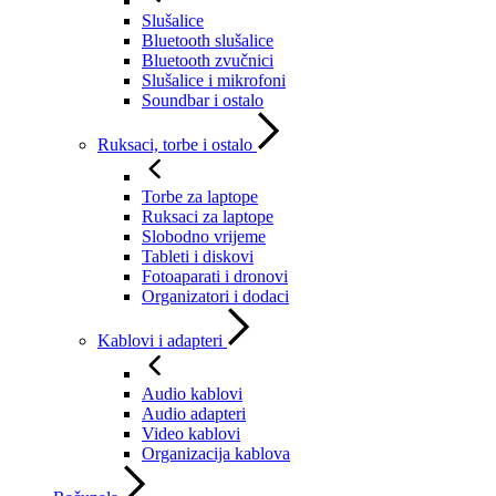
Slušalice
Bluetooth slušalice
Bluetooth zvučnici
Slušalice i mikrofoni
Soundbar i ostalo
Ruksaci, torbe i ostalo
Torbe za laptope
Ruksaci za laptope
Slobodno vrijeme
Tableti i diskovi
Fotoaparati i dronovi
Organizatori i dodaci
Kablovi i adapteri
Audio kablovi
Audio adapteri
Video kablovi
Organizacija kablova