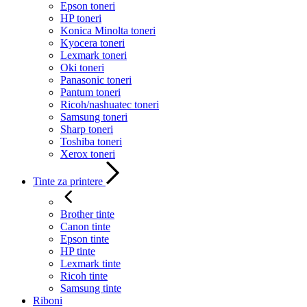
Epson toneri
HP toneri
Konica Minolta toneri
Kyocera toneri
Lexmark toneri
Oki toneri
Panasonic toneri
Pantum toneri
Ricoh/nashuatec toneri
Samsung toneri
Sharp toneri
Toshiba toneri
Xerox toneri
Tinte za printere
Brother tinte
Canon tinte
Epson tinte
HP tinte
Lexmark tinte
Ricoh tinte
Samsung tinte
Riboni