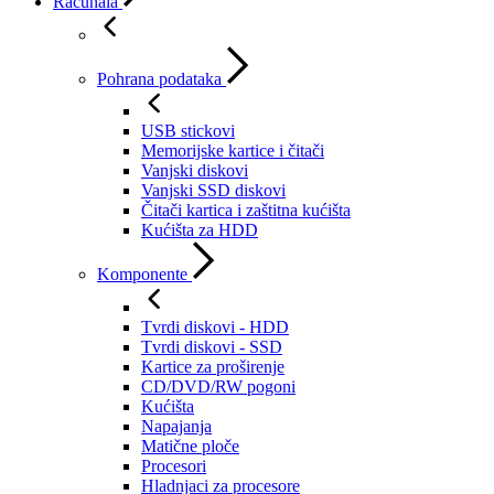
Računala
Pohrana podataka
USB stickovi
Memorijske kartice i čitači
Vanjski diskovi
Vanjski SSD diskovi
Čitači kartica i zaštitna kućišta
Kućišta za HDD
Komponente
Tvrdi diskovi - HDD
Tvrdi diskovi - SSD
Kartice za proširenje
CD/DVD/RW pogoni
Kućišta
Napajanja
Matične ploče
Procesori
Hladnjaci za procesore