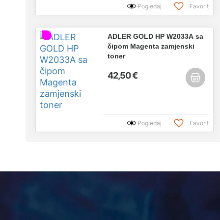
Pogledaj
Favorit
ADLER GOLD HP W2033A sa
čipom Magenta zamjenski
toner
42,50 €
Pogledaj
Favorit