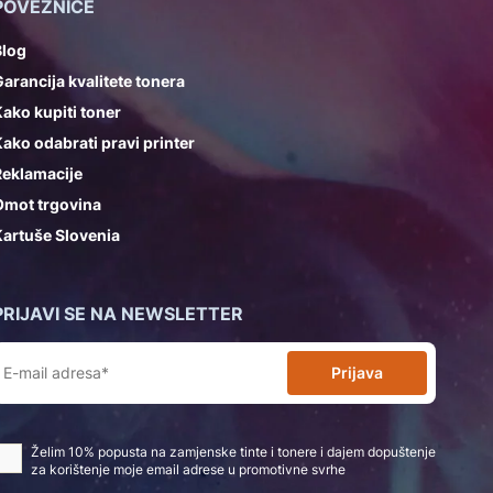
POVEZNICE
Blog
arancija kvalitete tonera
ako kupiti toner
ako odabrati pravi printer
Reklamacije
Omot trgovina
artuše Slovenia
PRIJAVI SE NA NEWSLETTER
Prijava
Želim 10% popusta na zamjenske tinte i tonere i dajem dopuštenje
za korištenje moje email adrese u promotivne svrhe