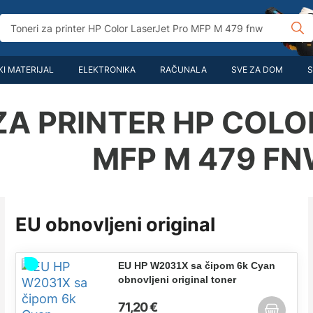
I MATERIJAL
ELEKTRONIKA
RAČUNALA
SVE ZA DOM
S
ZA PRINTER HP COLO
MFP M 479 F
EU obnovljeni original
EU HP W2031X sa čipom 6k Cyan
obnovljeni original toner
71,20 €