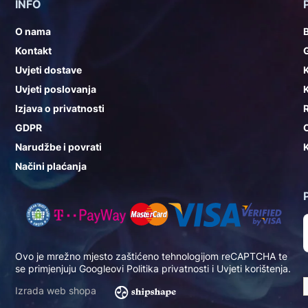
INFO
O nama
Kontakt
G
Uvjeti dostave
K
Uvjeti poslovanja
K
Izjava o privatnosti
GDPR
Narudžbe i povrati
K
Načini plaćanja
Ovo je mrežno mjesto zaštićeno tehnologijom reCAPTCHA te
se primjenjuju Googleovi
Politika privatnosti
i
Uvjeti korištenja
.
Izrada web shopa