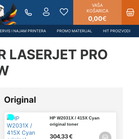
VAŠA
KOŠARICA
0,00
€
ERVIS I NAJAM PRINTERA
PROMO MATERIJAL
HIT PROIZVODI
R LASERJET PRO
NW
Original
HP W2031X / 415X Cyan
original toner
304,33 €