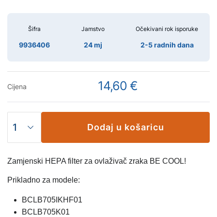
Šifra
Jamstvo
Očekivani rok isporuke
9936406
24 mj
2-5 radnih dana
14,60 €
Cijena
Dodaj u košaricu
Zamjenski HEPA filter za ovlaživač zraka BE COOL!
Prikladno za modele:
BCLB705IKHF01
BCLB705K01