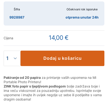
Šifra
Očekivani rok isporuke
9928987
otprema unutar 24h
14,00 €
Cijena
Dodaj u košaricu
Pakiranje od 20 papira
za printanje vaših uspomena na Mi
Portable Photo Printeru!
ZINK foto papir s ljepljivom podlogom
bolje zadržava boje i
ima veću viskoznost za pouzadniju upotrebu. Isprintajte svoje
uspomene i imajte ih uvijek negdje uz sebe ili podijelite s vama
dragim osobama!