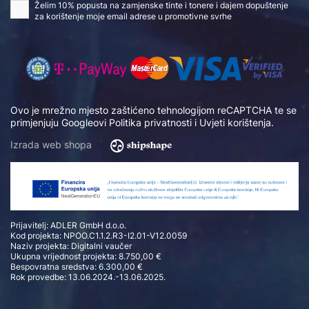
Želim 10% popusta na zamjenske tinte i tonere i dajem dopuštenje
za korištenje moje email adrese u promotivne svrhe
Ovo je mrežno mjesto zaštićeno tehnologijom reCAPTCHA te se
primjenjuju Googleovi
Politika privatnosti
i
Uvjeti korištenja
.
Izrada web shopa
Prijavitelj: ADLER GmbH d.o.o.
Kod projekta: NPOO.C1.1.2.R3-I2.01-V12.0059
Naziv projekta: Digitalni vaučer
Ukupna vrijednost projekta: 8.750,00 €
Bespovratna sredstva: 6.300,00 €
Rok provedbe: 13.06.2024.-13.06.2025.