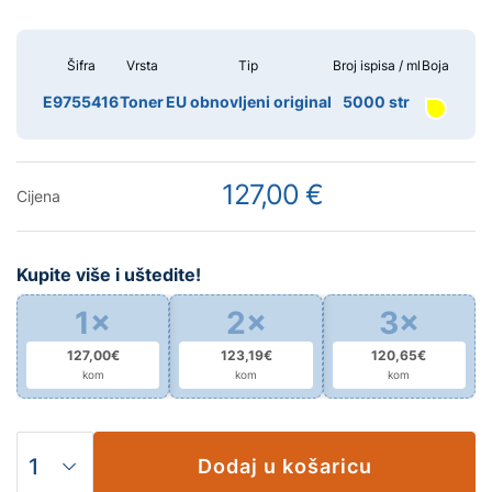
Šifra
Vrsta
Tip
Broj ispisa / ml
Boja
E9755416
Toner
EU obnovljeni original
5000 str
127,00 €
Cijena
Kupite više i uštedite!
1×
2×
3×
127,00€
123,19€
120,65€
kom
kom
kom
Dodaj u košaricu