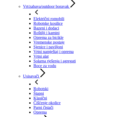
Vrt/zabava/outdoor boravak
Električni romobili
Robotske kosilice
Bazeni i dodaci
Roštilji i kamini
Oprema za bicikle
Vremenske postaje
Sjenice i paviljoni
Vrtni namještaj i oprema
Vrtni alat
Solarna rješenja i agregati
Boce za vodu
Usisavači
Robotski
Štapni
Klasični
Čišćenje okolice
Parni čistači
Oprema