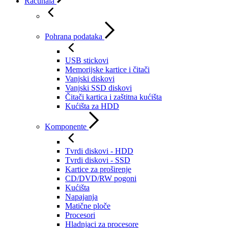
Računala
Pohrana podataka
USB stickovi
Memorijske kartice i čitači
Vanjski diskovi
Vanjski SSD diskovi
Čitači kartica i zaštitna kućišta
Kućišta za HDD
Komponente
Tvrdi diskovi - HDD
Tvrdi diskovi - SSD
Kartice za proširenje
CD/DVD/RW pogoni
Kućišta
Napajanja
Matične ploče
Procesori
Hladnjaci za procesore