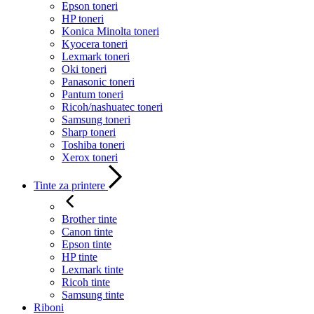
Epson toneri
HP toneri
Konica Minolta toneri
Kyocera toneri
Lexmark toneri
Oki toneri
Panasonic toneri
Pantum toneri
Ricoh/nashuatec toneri
Samsung toneri
Sharp toneri
Toshiba toneri
Xerox toneri
Tinte za printere
Brother tinte
Canon tinte
Epson tinte
HP tinte
Lexmark tinte
Ricoh tinte
Samsung tinte
Riboni