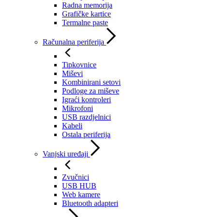
Radna memorija
Grafičke kartice
Termalne paste
Računalna periferija
Tipkovnice
Miševi
Kombinirani setovi
Podloge za miševe
Igraći kontroleri
Mikrofoni
USB razdjelnici
Kabeli
Ostala periferija
Vanjski uređaji
Zvučnici
USB HUB
Web kamere
Bluetooth adapteri