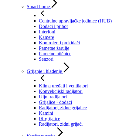
Smart home
Centralne upravljačke jedinice (HUB)
Dodaci i pribor
Interfoni
Kamere
Kontroleri i prekidači
Pametne žarulje
Pametne utičnice
Senzori
Grijanje i hlađenje
Klima uređaji i ventilatori
Konvekcijski radijatori
Uljni radijatori
Grijalice - dodaci
Radijatori, zidne grijalice
Kamini
IR grijalice
Radijatori, zidni grijači