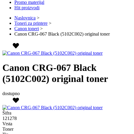
Promo materijal
Hit proizvodi
Naslovnica
>
Toneri za printere
>
Canon toneri
>
Canon CRG-067 Black (5102C002) original toner
Canon CRG-067 Black
(5102C002) original toner
dostupno
Šifra
121278
Vrsta
Toner