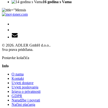
16 godina s Vama
© 2026. ADLER GmbH d.o.o..
Sva prava pridržana.
Postavke kolačića
Info
O nama
Kontakt
Uvjeti dostave
Uvjeti poslovanja
Izjava o privatnosti
GDPR
Narudžbe i povrati
Načini plaćanja