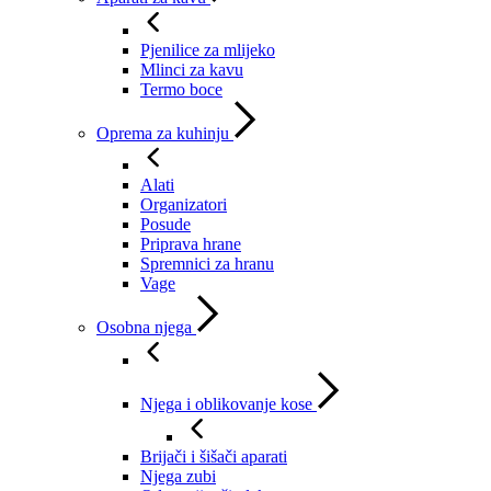
Pjenilice za mlijeko
Mlinci za kavu
Termo boce
Oprema za kuhinju
Alati
Organizatori
Posude
Priprava hrane
Spremnici za hranu
Vage
Osobna njega
Njega i oblikovanje kose
Brijači i šišači aparati
Njega zubi