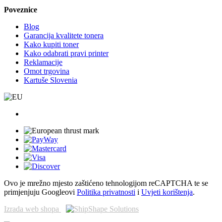
Poveznice
Blog
Garancija kvalitete tonera
Kako kupiti toner
Kako odabrati pravi printer
Reklamacije
Omot trgovina
Kartuše Slovenia
Ovo je mrežno mjesto zaštićeno tehnologijom reCAPTCHA te se
primjenjuju Googleovi
Politika privatnosti
i
Uvjeti korištenja
.
Izrada web shopa