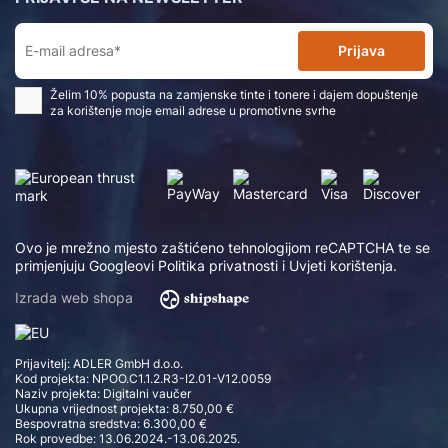
Prijava
Želim 10% popusta na zamjenske tinte i tonere i dajem dopuštenje
za korištenje moje email adrese u promotivne svrhe
Ovo je mrežno mjesto zaštićeno tehnologijom reCAPTCHA te se
primjenjuju Googleovi
Politika privatnosti
i
Uvjeti korištenja
.
Izrada web shopa
Prijavitelj: ADLER GmbH d.o.o.
Kod projekta: NPOO.C1.1.2.R3-I2.01-V12.0059
Naziv projekta: Digitalni vaučer
Ukupna vrijednost projekta: 8.750,00 €
Bespovratna sredstva: 6.300,00 €
Rok provedbe: 13.06.2024.-13.06.2025.