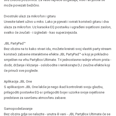
može povezati bežično.
Dvostruki ulazi za mikrofon i gitaru
Unesite talent uživo u miks. Lako je pjevati i svirati koristeći gitaru i dva
ulaza za mikrofon. Uz karaoke EQ postavku i ugrađeni svjetlosni zaslon,
svatko će zvučati - i izgledati - kao superzvijezda.
JBL PartyPad™
Bez obzira na to kako stvari idu, možete kreirati svoj vlastiti party stream
koristeći zabavne interaktivne efekte JBL PartyPad™-a koji je prikladno
smješten na vrhu PartyBox Ultimate. Tri jednostavne radnje vrhom prsta -
dodir, držanje i klizanje - oslobodite i remiksirajte DJ zvučne efekte koji
će privući sve poglede.
Aplikacija JBL One
S aplikacijom JBL One lakše je nego ikad kontrolirati svoju glazbu,
prilagoditi postavke EQ-a i prilagoditi boje i uzorke svoje svjetlosne
predstave za savršenu atmosferu zabave.
Samopodešavanje
Bez obzira gdje se nalazite - unutra ili vani - JBL PartyBox Ultimate će se