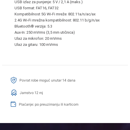
USB izlaz za punjenje:
5 V / 2,1 A (maks.)
USB format:
FAT16, FAT32
Kompatibilnost 5G Wi-Fi mreže:
802.11a/n/ac/ax
2.4G Wi-Fi mrežna kompatibilnost:
802.11 b/g/n/ax
Bluetooth® verzija:
5.3
Aux-In:
250 mVrms (3,5 mm utičnica)
Ulaz za mikrofon:
20 mVrms
Ulaz za gitaru:
100 mVrms
Povrat robe moguć unutar 14 dana
Jamstvo 12 mj
Plaćanje: po preuzimanju ili karticom