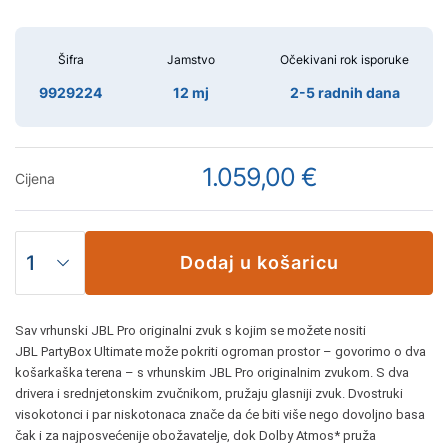
Šifra
Jamstvo
Očekivani rok isporuke
9929224
12 mj
2-5 radnih dana
1.059,00 €
Cijena
Dodaj u košaricu
Sav vrhunski JBL Pro originalni zvuk s kojim se možete nositi
JBL PartyBox Ultimate može pokriti ogroman prostor – govorimo o dva
košarkaška terena – s vrhunskim JBL Pro originalnim zvukom. S dva
drivera i srednjetonskim zvučnikom, pružaju glasniji zvuk. Dvostruki
visokotonci i par niskotonaca znače da će biti više nego dovoljno basa
čak i za najposvećenije obožavatelje, dok Dolby Atmos* pruža