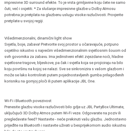
impresivne 3D surround efekte. To je vrsta grmljavine koju ćete ne samo
čuti, već i osjetiti. * Za slušanje impresivne glazbe u Dolby Atmosu
potrebna je pretplata na glazbenu uslugu visoke razlučivosti. Provjerite
pretplate u svojoj regiji.
Višedimenzionalni, dinamični light show
Svjetla, boje, zabava! Pretvorite svoj prostor u očaravajuće, potpuno
osjetilno iskustvo s najvećim višedimenzionalnim svjetlosnim šouom od
svih govornika za zabavu. Ima jedinstveni efekt zvjezdane noći, hladne
svjetlosne tragove, bljeskove, pa čak i svjetla koja se projiciraju na bilo
koju površinu na kojoj se nalazi. Sve se sinkronizira s vašom glazbom i
može se lako kontrolirati putem pojednostavljenih gumba prilagođenih
korisniku na gornjoj ploči ili putem aplikacije JBL One.
Wi-Fi i Bluetooth povezivost
Prenesite glazbu visoke razlučivosti bilo gdje uz JBL PartyBox Ultimate,
uključujući 3D Dolby Atmos putem Wi-Fi veze. Odgovarate na poziv ili
pregledavate feed? Nastavite - neće prekinuti vašu glazbu. Jednostavno
prijeđite na Bluetooth i nastavite uživati ​​u besprijekornom audio iskustvu