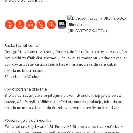
bilo da ste unutra ili vani.
Ručka i čvrsti kotači
Omogućite zabavu uz široke, čvrste kotače i ručku koja se lako drži, što
ovaj veliki zvučnik čini iznenađujuće lakim za transport. Jednostavna, ali
učinkovita postavka upravljanja kabelima osigurava da vam kabeli
nikada ne budu na putu.
*Potreban je AC ulaz
IPx4 otporan na prskanje
Bilo da se zabavljate s prijateljima u svom dvorištu ili ispijate piće uz
bazen, JBL PartyBox Ultimate je IPX4 otporan na prskanje, tako da se
nikada ne morate brinuti da će zabava postati previše mokra i divlja.
Povezivanje s više zvučnika
Želite još snažniji izvorni JBL Pro zvuk? Stereo par od dva zvučnika za
širu zvučnu pozornicu. Za vaše najveće događaje, više PartyBoxa se