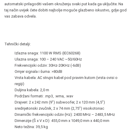
automatski prilagoditi vašem okruženju svaki put kada ga uključite. Na
taj način uvijek ćete dobiti najbolje moguće glazbeno iskustvo, gdje god
vas zabava odvela.
Tehnički detalji:
Izlazna snaga:
1100 W RMS (IEC60268)
Ulazna snaga:
100 – 240 VAC ~50/60Hz
Frekvencijski odziv:
30Hz-20KHz (-6dB)
Omjer signala i šuma:
>80dB
Vrsta kabela:
AC strujni kabel pod pravim kutom (vrsta ovisi o
regiji)
Duljina kabela:
2,0 m
Podržani formati:
.mp3, .wma, .wav
Drajveri:
2 x 242 mm (9") subwoofer, 2 x 120 mm (4,5")
srednjetonski zvučnik, 2 x 74 mm (2,75") visokotonac
Dinamički frekvencijski odziv (Hz):
2400 MHz – 2483,5 MHz
Dimenzije (Š x V x D):
455,0 mm x 1049,0 mm x 440,0 mm
Neto težina:
39,5 kg