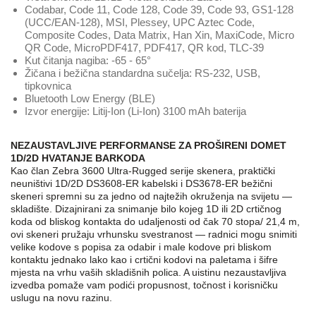
Codabar, Code 11, Code 128, Code 39, Code 93, GS1-128
(UCC/EAN-128), MSI, Plessey, UPC Aztec Code,
Composite Codes, Data Matrix, Han Xin, MaxiCode, Micro
QR Code, MicroPDF417, PDF417, QR kod, TLC-39
Kut čitanja nagiba: -65 - 65°
Žičana i bežična standardna sučelja: RS-232, USB,
tipkovnica
Bluetooth Low Energy (BLE)
Izvor energije: Litij-Ion (Li-Ion) 3100 mAh baterija
NEZAUSTAVLJIVE PERFORMANSE ZA PROŠIRENI DOMET
1D/2D HVATANJE BARKODA
Kao član Zebra 3600 Ultra-Rugged serije skenera, praktički
neuništivi 1D/2D DS3608-ER kabelski i DS3678-ER bežični
skeneri spremni su za jedno od najtežih okruženja na svijetu —
skladište. Dizajnirani za snimanje bilo kojeg 1D ili 2D crtičnog
koda od bliskog kontakta do udaljenosti od čak 70 stopa/ 21,4 m,
ovi skeneri pružaju vrhunsku svestranost — radnici mogu snimiti
velike kodove s popisa za odabir i male kodove pri bliskom
kontaktu jednako lako kao i crtični kodovi na paletama i šifre
mjesta na vrhu vaših skladišnih polica. A uistinu nezaustavljiva
izvedba pomaže vam podići propusnost, točnost i korisničku
uslugu na novu razinu.