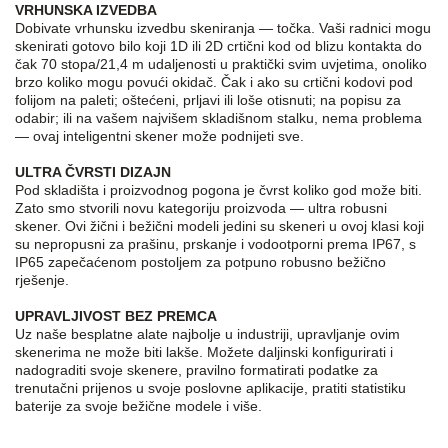
VRHUNSKA IZVEDBA
Dobivate vrhunsku izvedbu skeniranja — točka. Vaši radnici mogu
skenirati gotovo bilo koji 1D ili 2D crtični kod od blizu kontakta do
čak 70 stopa/21,4 m udaljenosti u praktički svim uvjetima, onoliko
brzo koliko mogu povući okidač. Čak i ako su crtični kodovi pod
folijom na paleti; oštećeni, prljavi ili loše otisnuti; na popisu za
odabir; ili na vašem najvišem skladišnom stalku, nema problema
— ovaj inteligentni skener može podnijeti sve.
ULTRA ČVRSTI DIZAJN
Pod skladišta i proizvodnog pogona je čvrst koliko god može biti.
Zato smo stvorili novu kategoriju proizvoda — ultra robusni
skener. Ovi žični i bežični modeli jedini su skeneri u ovoj klasi koji
su nepropusni za prašinu, prskanje i vodootporni prema IP67, s
IP65 zapečaćenom postoljem za potpuno robusno bežično
rješenje.
UPRAVLJIVOST BEZ PREMCA
Uz naše besplatne alate najbolje u industriji, upravljanje ovim
skenerima ne može biti lakše. Možete daljinski konfigurirati i
nadograditi svoje skenere, pravilno formatirati podatke za
trenutačni prijenos u svoje poslovne aplikacije, pratiti statistiku
baterije za svoje bežične modele i više.