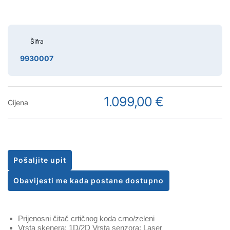
Šifra
9930007
1.099,00 €
Cijena
Pošaljite upit
Obavijesti me kada postane dostupno
Prijenosni čitač crtičnog koda crno/zeleni
Vrsta skenera: 1D/2D Vrsta senzora: Laser