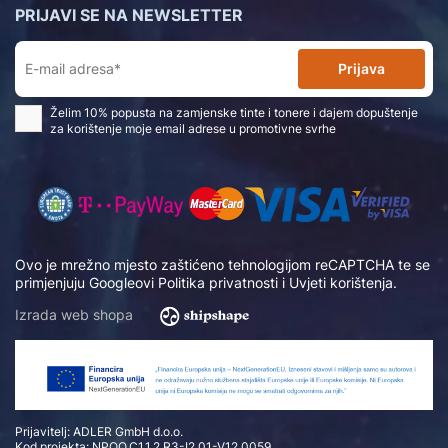
PRIJAVI SE NA NEWSLETTER
Prijava
Želim 10% popusta na zamjenske tinte i tonere i dajem dopuštenje
za korištenje moje email adrese u promotivne svrhe
Ovo je mrežno mjesto zaštićeno tehnologijom reCAPTCHA te se
primjenjuju Googleovi
Politika privatnosti
i
Uvjeti korištenja
.
Izrada web shopa
Prijavitelj: ADLER GmbH d.o.o.
Kod projekta: NPOO.C1.1.2.R3-I2.01-V12.0059