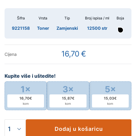
Šifra
Vrsta
Tip
Broj ispisa / ml
Boja
9221158
Toner
Zamjenski
12500 str
16,70 €
Cijena
Kupite više i uštedite!
1×
3×
5×
16,70€
15,87€
15,03€
kom
kom
kom
Dodaj u košaricu