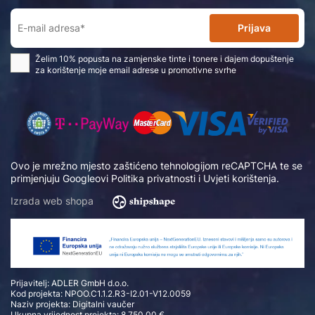
Prijava
Želim 10% popusta na zamjenske tinte i tonere i dajem dopuštenje
za korištenje moje email adrese u promotivne svrhe
Ovo je mrežno mjesto zaštićeno tehnologijom reCAPTCHA te se
primjenjuju Googleovi
Politika privatnosti
i
Uvjeti korištenja
.
Izrada web shopa
Prijavitelj: ADLER GmbH d.o.o.
Kod projekta: NPOO.C1.1.2.R3-I2.01-V12.0059
Naziv projekta: Digitalni vaučer
Ukupna vrijednost projekta: 8.750,00 €