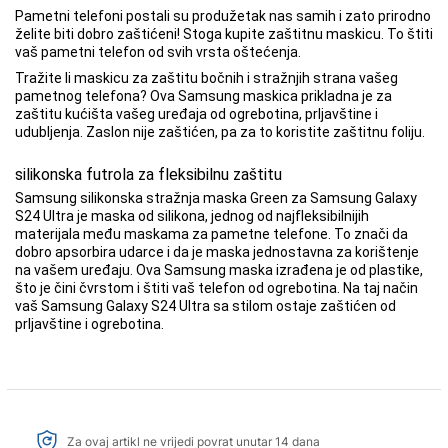
Pametni telefoni postali su produžetak nas samih i zato prirodno
želite biti dobro zaštićeni! Stoga kupite zaštitnu maskicu. To štiti
vaš pametni telefon od svih vrsta oštećenja.
Tražite li maskicu za zaštitu bočnih i stražnjih strana vašeg
pametnog telefona? Ova Samsung maskica prikladna je za
zaštitu kućišta vašeg uređaja od ogrebotina, prljavštine i
udubljenja. Zaslon nije zaštićen, pa za to koristite zaštitnu foliju.
silikonska futrola za fleksibilnu zaštitu
Samsung silikonska stražnja maska Green za Samsung Galaxy
S24 Ultra je maska od silikona, jednog od najfleksibilnijih
materijala među maskama za pametne telefone. To znači da
dobro apsorbira udarce i da je maska jednostavna za korištenje
na vašem uređaju. Ova Samsung maska izrađena je od plastike,
što je čini čvrstom i štiti vaš telefon od ogrebotina. Na taj način
vaš Samsung Galaxy S24 Ultra sa stilom ostaje zaštićen od
prljavštine i ogrebotina.
Za ovaj artikl ne vrijedi povrat unutar 14 dana