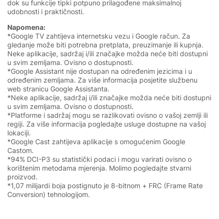
dok su funkcije tipki potpuno prilagođene maksimalnoj
udobnosti i praktičnosti.
Napomena:
*Google TV zahtijeva internetsku vezu i Google račun. Za
gledanje može biti potrebna pretplata, preuzimanje ili kupnja.
Neke aplikacije, sadržaj i/ili značajke možda neće biti dostupni
u svim zemljama. Ovisno o dostupnosti.
*Google Assistant nije dostupan na određenim jezicima i u
određenim zemljama. Za više informacija posjetite službenu
web stranicu Google Assistanta.
*Neke aplikacije, sadržaj i/ili značajke možda neće biti dostupni
u svim zemljama. Ovisno o dostupnosti.
*Platforme i sadržaj mogu se razlikovati ovisno o vašoj zemlji ili
regiji. Za više informacija pogledajte usluge dostupne na vašoj
lokaciji.
*Google Cast zahtijeva aplikacije s omogućenim Google
Castom.
*94% DCI-P3 su statistički podaci i mogu varirati ovisno o
korištenim metodama mjerenja. Molimo pogledajte stvarni
proizvod.
*1,07 milijardi boja postignuto je 8-bitnom + FRC (Frame Rate
Conversion) tehnologijom.