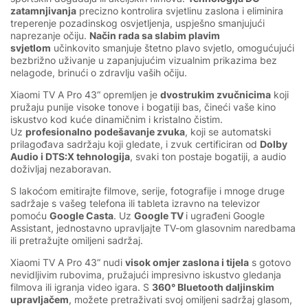
zatamnjivanja
precizno kontrolira svjetlinu zaslona i eliminira
treperenje pozadinskog osvjetljenja, uspješno smanjujući
naprezanje očiju.
Način rada sa slabim plavim
svjetlom
učinkovito smanjuje štetno plavo svjetlo, omogućujući
bezbrižno uživanje u zapanjujućim vizualnim prikazima bez
nelagode, brinući o zdravlju vaših očiju.
Xiaomi TV A Pro 43“ opremljen je
dvostrukim zvučnicima
koji
pružaju punije visoke tonove i bogatiji bas, čineći vaše kino
iskustvo kod kuće dinamičnim i kristalno čistim.
Uz
profesionalno podešavanje zvuka
, koji se automatski
prilagođava sadržaju koji gledate, i zvuk certificiran od
Dolby
Audio i DTS:X tehnologija
, svaki ton postaje bogatiji, a audio
doživljaj nezaboravan.
S lakoćom emitirajte filmove, serije, fotografije i mnoge druge
sadržaje s vašeg telefona ili tableta izravno na televizor
pomoću
Google Casta
. Uz
Google TV
i ugrađeni Google
Assistant, jednostavno upravljajte TV-om glasovnim naredbama
ili pretražujte omiljeni sadržaj.
Xiaomi TV A Pro 43“ nudi
visok omjer zaslona i tijela
s gotovo
nevidljivim rubovima, pružajući impresivno iskustvo gledanja
filmova ili igranja video igara. S
360° Bluetooth daljinskim
upravljačem
, možete pretraživati svoj omiljeni sadržaj glasom,