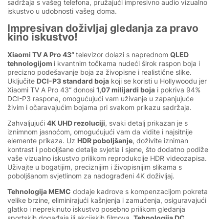
sadržaja s vašeg telefona, pružajući impresivno audio vizualno
iskustvo u udobnosti vašeg doma.
Impresivan doživljaj gledanja za pravo
kino iskustvo!
Xiaomi TV A Pro 43“
televizor dolazi s naprednom
QLED
tehnologijom
i kvantnim točkama nudeći širok raspon boja i
precizno podešavanje boja za živopisne i realistične slike.
Uključite
DCI-P3 standard boja
koji se koristi u Hollywoodu jer
Xiaomi TV A Pro 43“ donosi
1,07 milijardi boja
i pokriva 94%
DCI-P3 raspona, omogućujući vam uživanje u zapanjujuće
živim i očaravajućim bojama pri svakom prikazu sadržaja.
Zahvaljujući
4K UHD rezoluciji
, svaki detalj prikazan je s
iznimnom jasnoćom, omogućujući vam da vidite i najsitnije
elemente prikaza. Uz
HDR poboljšanje
, doživite izniman
kontrast i poboljšane detalje svjetla i sjene, što dodatno podiže
vaše vizualno iskustvo prilikom reprodukcije HDR videozapisa.
Uživajte u bogatijim, preciznijim i živopisnijim slikama s
poboljšanom svjetlinom za nadograđeni 4K doživljaj.
Tehnologija MEMC
dodaje kadrove s kompenzacijom pokreta
velike brzine, eliminirajući kašnjenja i zamućenja, osiguravajući
glatko i neprekinuto iskustvo posebno prilikom gledanja
sportskih događaja ili akcijskih filmova.
Tehnologija DC