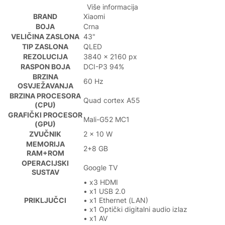
Više informacija
BRAND
Xiaomi
BOJA
Crna
VELIČINA ZASLONA
43"
TIP ZASLONA
QLED
REZOLUCIJA
3840 x 2160 px
RASPON BOJA
DCI-P3 94%
BRZINA
60 Hz
OSVJEŽAVANJA
BRZINA PROCESORA
Quad cortex A55
(CPU)
GRAFIČKI PROCESOR
Mali-G52 MC1
(GPU)
ZVUČNIK
2 x 10 W
MEMORIJA
2+8 GB
RAM+ROM
OPERACIJSKI
Google TV
SUSTAV
• x3 HDMI
• x1 USB 2.0
PRIKLJUČCI
• x1 Ethernet (LAN)
• x1 Optički digitalni audio izlaz
• x1 AV