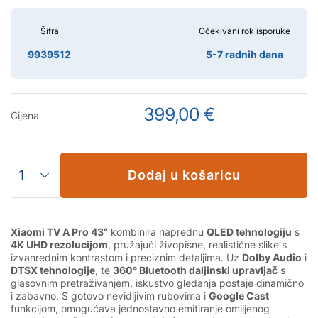
Šifra
Očekivani rok isporuke
9939512
5-7 radnih dana
399,00 €
Cijena
Dodaj u košaricu
Xiaomi TV A Pro 43“
kombinira naprednu
QLED tehnologiju
s
4K UHD rezolucijom
, pružajući živopisne, realistične slike s
izvanrednim kontrastom i preciznim detaljima. Uz
Dolby Audio
i
DTSX tehnologije
, te
360° Bluetooth daljinski upravljač
s
glasovnim pretraživanjem, iskustvo gledanja postaje dinamično
i zabavno. S gotovo nevidljivim rubovima i
Google Cast
funkcijom, omogućava jednostavno emitiranje omiljenog