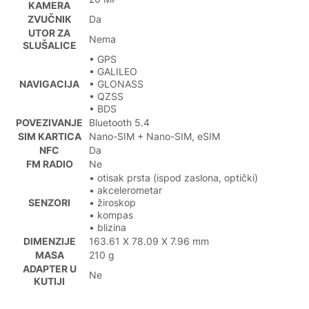
KAMERA
ZVUČNIK
Da
UTOR ZA
Nema
SLUŠALICE
• GPS
• GALILEO
NAVIGACIJA
• GLONASS
• QZSS
• BDS
POVEZIVANJE
Bluetooth 5.4
SIM KARTICA
Nano-SIM + Nano-SIM, eSIM
NFC
Da
FM RADIO
Ne
• otisak prsta (ispod zaslona, optički)
• akcelerometar
SENZORI
• žiroskop
• kompas
• blizina
DIMENZIJE
163.61 X 78.09 X 7.96 mm
MASA
210 g
ADAPTER U
Ne
KUTIJI