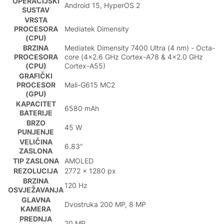
OPERACIJSKI
Android 15, HyperOS 2
SUSTAV
VRSTA
PROCESORA
Mediatek Dimensity
(CPU)
BRZINA
Mediatek Dimensity 7400 Ultra (4 nm) - Octa-
PROCESORA
core (4x2.6 GHz Cortex-A78 & 4x2.0 GHz
(CPU)
Cortex-A55)
GRAFIČKI
PROCESOR
Mali-G615 MC2
(GPU)
KAPACITET
6580 mAh
BATERIJE
BRZO
45 W
PUNJENJE
VELIČINA
6.83"
ZASLONA
TIP ZASLONA
AMOLED
REZOLUCIJA
2772 x 1280 px
BRZINA
120 Hz
OSVJEŽAVANJA
GLAVNA
Dvostruka 200 MP, 8 MP
KAMERA
PREDNJA
20 MP