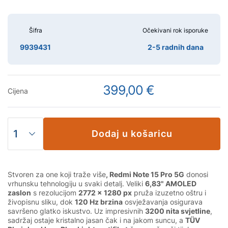
Šifra
Očekivani rok isporuke
9939431
2-5 radnih dana
399,00 €
Cijena
Dodaj u košaricu
Stvoren za one koji traže više
, Redmi Note 15 Pro 5G
donosi
vrhunsku tehnologiju u svaki detalj. Veliki
6,83" AMOLED
zaslon
s rezolucijom
2772 × 1280 px
pruža izuzetno oštru i
živopisnu sliku, dok
120 Hz brzina
osvježavanja osigurava
savršeno glatko iskustvo. Uz impresivnih
3200 nita svjetline
,
sadržaj ostaje kristalno jasan čak i na jakom suncu, a
TÜV