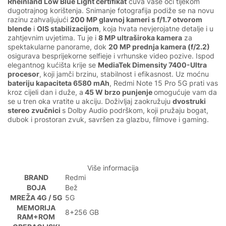
Rheinland Low Blue Light certifikat
čuva vaše oči tijekom
dugotrajnog korištenja. Snimanje fotografija podiže se na novu
razinu zahvaljujući
200 MP glavnoj kameri s f/1.7 otvorom
blende
i
OIS stabilizacijom
, koja hvata nevjerojatne detalje i u
zahtjevnim uvjetima. Tu je i
8 MP ultraširoka kamera
za
spektakularne panorame, dok
20 MP prednja kamera (f/2.2)
osigurava besprijekorne selfieje i vrhunske video pozive. Ispod
elegantnog kućišta krije se
MediaTek Dimensity 7400-Ultra
procesor
, koji jamči brzinu, stabilnost i efikasnost. Uz moćnu
bateriju kapaciteta 6580 mAh
, Redmi Note 15 Pro 5G prati vas
kroz cijeli dan i duže, a
45 W brzo punjenje
omogućuje vam da
se u tren oka vratite u akciju. Doživljaj zaokružuju
dvostruki
stereo zvučnici
s Dolby Audio podrškom, koji pružaju bogat,
dubok i prostoran zvuk, savršen za glazbu, filmove i gaming.
Više informacija
BRAND
Redmi
BOJA
Bež
MREŽA 4G / 5G
5G
MEMORIJA
8+256 GB
RAM+ROM