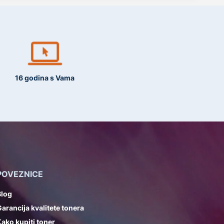
16 godina s Vama
POVEZNICE
Blog
arancija kvalitete tonera
ako kupiti toner