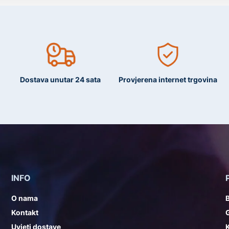
Dostava unutar 24 sata
Provjerena internet trgovina
INFO
O nama
Kontakt
G
Uvjeti dostave
K