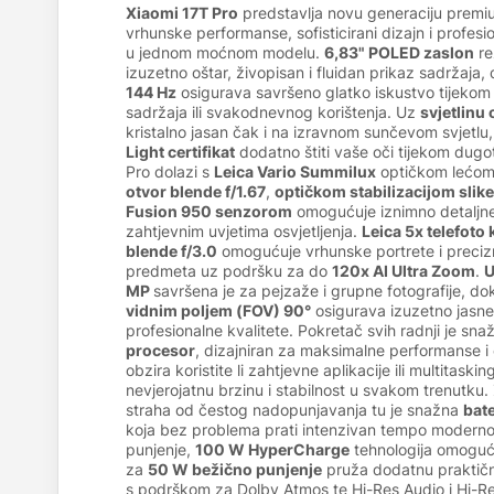
Xiaomi 17T Pro
predstavlja novu generaciju premiu
vrhunske performanse, sofisticirani dizajn i profes
u jednom moćnom modelu.
6,83" POLED zaslon
re
izuzetno oštar, živopisan i fluidan prikaz sadržaja,
144 Hz
osigurava savršeno glatko iskustvo tijeko
sadržaja ili svakodnevnog korištenja. Uz
svjetlinu
kristalno jasan čak i na izravnom sunčevom svjetlu
Light certifikat
dodatno štiti vaše oči tijekom dugo
Pro dolazi s
Leica Vario Summilux
optičkom lećo
otvor blende f/1.67
,
optičkom stabilizacijom slike
Fusion 950 senzorom
omogućuje iznimno detaljne i
zahtjevnim uvjetima osvjetljenja.
Leica 5x telefot
blende f/3.0
omogućuje vrhunske portrete i precizn
predmeta uz podršku za do
120x AI Ultra Zoom
.
U
MP
savršena je za pejzaže i grupne fotografije, d
vidnim poljem (FOV) 90°
osigurava izuzetno jasne 
profesionalne kvalitete. Pokretač svih radnji je sna
procesor
, dizajniran za maksimalne performanse i
obzira koristite li zahtjevne aplikacije ili multitask
nevjerojatnu brzinu i stabilnost u svakom trenutku.
straha od čestog nadopunjavanja tu je snažna
bat
koja bez problema prati intenzivan tempo moderno
punjenje,
100 W HyperCharge
tehnologija omoguć
za
50 W bežično punjenje
pruža dodatnu praktič
s podrškom za Dolby Atmos te Hi-Res Audio i Hi-Res