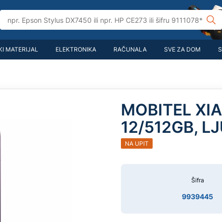
I MATERIJAL
ELEKTRONIKA
RAČUNALA
SVE ZA DOM
S
MOBITEL XIAO
12/512GB, L
NA UPIT
Šifra
9939445