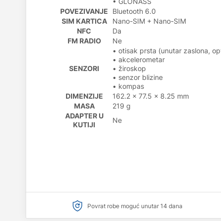
• GLONASS
POVEZIVANJE
Bluetooth 6.0
SIM KARTICA
Nano-SIM + Nano-SIM
NFC
Da
FM RADIO
Ne
• otisak prsta (unutar zaslona, opt
• akcelerometar
SENZORI
• žiroskop
• senzor blizine
• kompas
DIMENZIJE
162.2 x 77.5 x 8.25 mm
MASA
219 g
ADAPTER U
Ne
KUTIJI
Povrat robe moguć unutar 14 dana