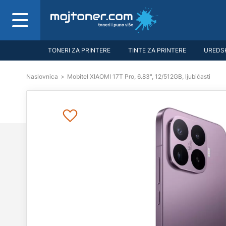
TONERI ZA PRINTERE
TINTE ZA PRINTERE
UREDSK
Naslovnica
>
Mobitel XIAOMI 17T Pro, 6.83", 12/512GB, ljubičasti