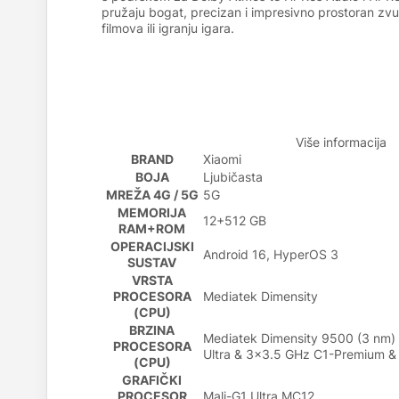
pružaju bogat, precizan i impresivno prostoran zvu
filmova ili igranju igara.
Više informacija
BRAND
Xiaomi
BOJA
Ljubičasta
MREŽA 4G / 5G
5G
MEMORIJA
12+512 GB
RAM+ROM
OPERACIJSKI
Android 16, HyperOS 3
SUSTAV
VRSTA
PROCESORA
Mediatek Dimensity
(CPU)
BRZINA
Mediatek Dimensity 9500 (3 nm) 
PROCESORA
Ultra & 3x3.5 GHz C1-Premium &
(CPU)
GRAFIČKI
PROCESOR
Mali-G1 Ultra MC12