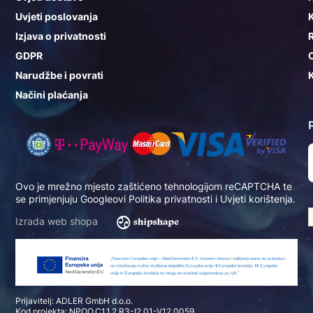
Uvjeti poslovanja
K
Izjava o privatnosti
GDPR
Narudžbe i povrati
K
Načini plaćanja
Ovo je mrežno mjesto zaštićeno tehnologijom reCAPTCHA te
se primjenjuju Googleovi
Politika privatnosti
i
Uvjeti korištenja
.
Izrada web shopa
Prijavitelj: ADLER GmbH d.o.o.
Kod projekta: NPOO.C1.1.2.R3-I2.01-V12.0059