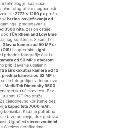
m tehnologije, spajajući
ionalne fotografske mogućnosti
zolucije
2772 x 1280 px
pruža
 dok
brzina
osvježavanja od
m gaminga, pregledavanja
 od 3500 nita
, zaslon ostaje
, dok
TÜV Rheinland Low Blue
trajnog korištenja. Xiaomi 17T
m.
Glavna kamera od 50 MP
uz
 (OIS)
i naprednim
Light
 prirodne fotografije čak i u
o kamera od 50 MP
s
otvorom
o približavanje udaljenih
ltra širokokutna kamera od 12
ok
prednja kamera od 32 MP
s
selfie fotografije i videopozive
žni
MediaTek Dimensity 9500
 energetsku učinkovitost. Bez
ing, Xiaomi 17T Pro pruža
 Za cjelodnevno korištenje bez
erija kapaciteta 7000 mAh
,
g korisnika. Kada je potrebno
uje brzo punjenje, dok podrška
nost. Ugrađeni
stereo zvučnici
 Wireless certifikatima,