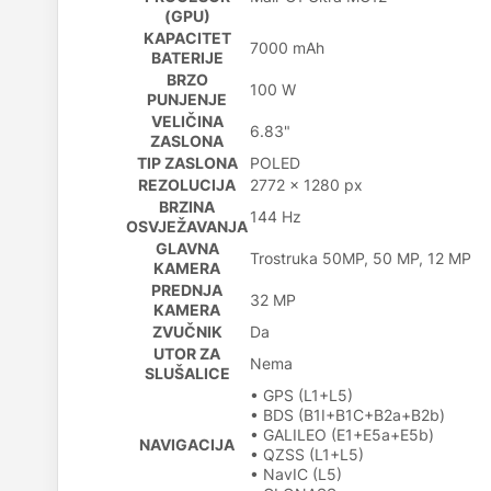
(GPU)
KAPACITET
7000 mAh
BATERIJE
BRZO
100 W
PUNJENJE
VELIČINA
6.83"
ZASLONA
TIP ZASLONA
POLED
REZOLUCIJA
2772 x 1280 px
BRZINA
144 Hz
OSVJEŽAVANJA
GLAVNA
Trostruka 50MP, 50 MP, 12 MP
KAMERA
PREDNJA
32 MP
KAMERA
ZVUČNIK
Da
UTOR ZA
Nema
SLUŠALICE
• GPS (L1+L5)
• BDS (B1I+B1C+B2a+B2b)
• GALILEO (E1+E5a+E5b)
NAVIGACIJA
• QZSS (L1+L5)
• NavIC (L5)