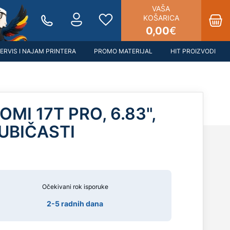
VAŠA
KOŠARICA
0,00
€
ERVIS I NAJAM PRINTERA
PROMO MATERIJAL
HIT PROIZVODI
MI 17T PRO, 6.83",
JUBIČASTI
Očekivani rok isporuke
2-5 radnih dana