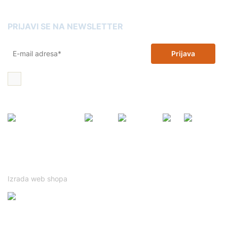
PRIJAVI SE NA NEWSLETTER
Prijava
Želim 10% popusta na zamjenske tinte i tonere i dajem dopuštenje
za korištenje moje email adrese u promotivne svrhe
Ovo je mrežno mjesto zaštićeno tehnologijom reCAPTCHA te se
primjenjuju Googleovi
Politika privatnosti
i
Uvjeti korištenja
.
Izrada web shopa
Prijavitelj: ADLER GmbH d.o.o.
Kod projekta: NPOO.C1.1.2.R3-I2.01-V12.0059