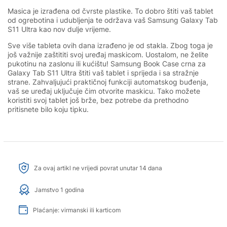
Masica je izrađena od čvrste plastike. To dobro štiti vaš tablet
od ogrebotina i udubljenja te održava vaš Samsung Galaxy Tab
S11 Ultra kao nov dulje vrijeme.
Sve više tableta ovih dana izrađeno je od stakla. Zbog toga je
još važnije zaštititi svoj uređaj maskicom. Uostalom, ne želite
pukotinu na zaslonu ili kućištu! Samsung Book Case crna za
Galaxy Tab S11 Ultra štiti vaš tablet i sprijeda i sa stražnje
strane. Zahvaljujući praktičnoj funkciji automatskog buđenja,
vaš se uređaj uključuje čim otvorite maskicu. Tako možete
koristiti svoj tablet još brže, bez potrebe da prethodno
pritisnete bilo koju tipku.
Za ovaj artikl ne vrijedi povrat unutar 14 dana
Jamstvo 1 godina
Plaćanje: virmanski ili karticom