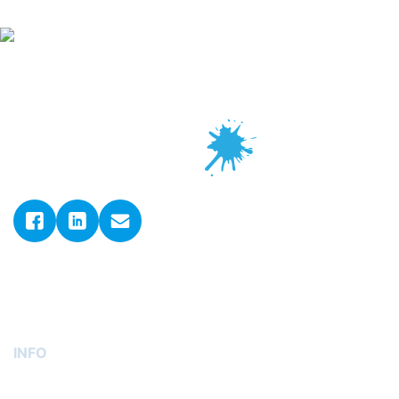
© 2026. ADLER GmbH d.o.o..
Sva prava pridržana.
Postavke kolačića
INFO
O nama