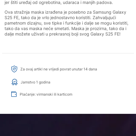
jer štiti uređaj od ogrebotina, udaraca i manjih padova.
Ova stražnja maska izrađena je posebno za Samsung Galaxy
S25 FE, tako da je vrlo jednostavno koristiti. Zahvaljujući
pametnom dizajnu, sve tipke i funkcije i dalje se mogu koristiti,
tako da vas maska neće smetati. Maska je prozirna, tako da i
dalje možete uživati u prekrasnoj boji svog Galaxy S25 FE!
Za ovaj artikl ne vrijedi povrat unutar 14 dana
Jamstvo 1 godina
Plaćanje: virmanski ili karticom