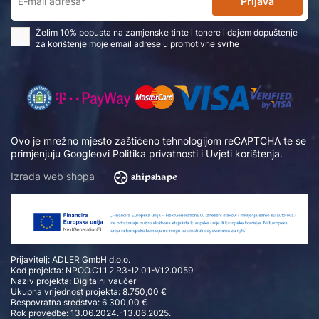
Prijava
Želim 10% popusta na zamjenske tinte i tonere i dajem dopuštenje
za korištenje moje email adrese u promotivne svrhe
Ovo je mrežno mjesto zaštićeno tehnologijom reCAPTCHA te se
primjenjuju Googleovi
Politika privatnosti
i
Uvjeti korištenja
.
Izrada web shopa
Prijavitelj: ADLER GmbH d.o.o.
Kod projekta: NPOO.C1.1.2.R3-I2.01-V12.0059
Naziv projekta: Digitalni vaučer
Ukupna vrijednost projekta: 8.750,00 €
Bespovratna sredstva: 6.300,00 €
Rok provedbe: 13.06.2024.-13.06.2025.