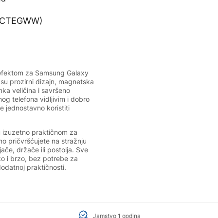
 efektom za Samsung Galaxy
 su prozirni dizajn, magnetska
ka veličina i savršeno
og telefona vidljivim i dobro
e jednostavno koristiti
u izuzetno praktičnom za
o pričvršćujete na stražnju
če, držače ili postolja. Sve
ko i brzo, bez potrebe za
odatnoj praktičnosti.
Jamstvo 1 godina