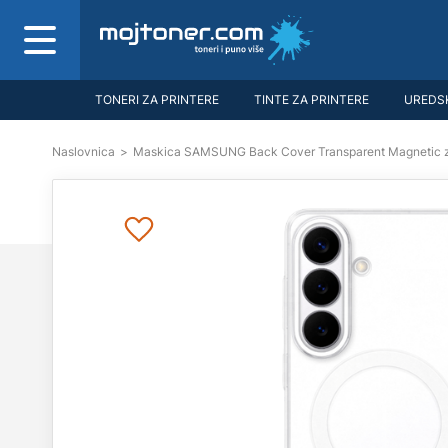
TONERI ZA PRINTERE
TINTE ZA PRINTERE
UREDSK
Naslovnica
>
Maskica SAMSUNG Back Cover Transparent Magnetic