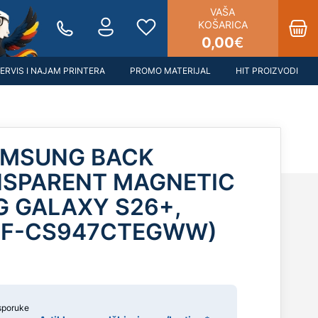
VAŠA
KOŠARICA
0,00
€
ERVIS I NAJAM PRINTERA
PROMO MATERIJAL
HIT PROIZVODI
AMSUNG BACK
NSPARENT MAGNETIC
 GALAXY S26+,
EF-CS947CTEGWW)
sporuke