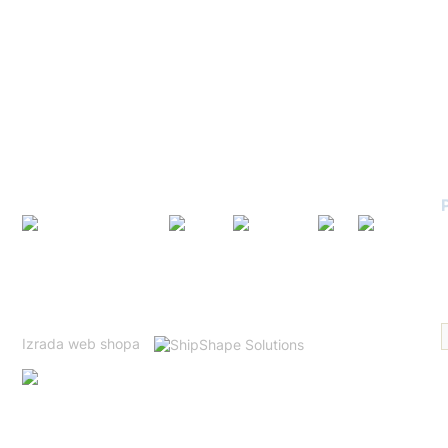
Uvjeti dostave
K
Uvjeti poslovanja
K
Izjava o privatnosti
GDPR
Narudžbe i povrati
K
Načini plaćanja
Ovo je mrežno mjesto zaštićeno tehnologijom reCAPTCHA te
se primjenjuju Googleovi
Politika privatnosti
i
Uvjeti korištenja
.
Izrada web shopa
Prijavitelj: ADLER GmbH d.o.o.
Kod projekta: NPOO.C1.1.2.R3-I2.01-V12.0059
Naziv projekta: Digitalni vaučer