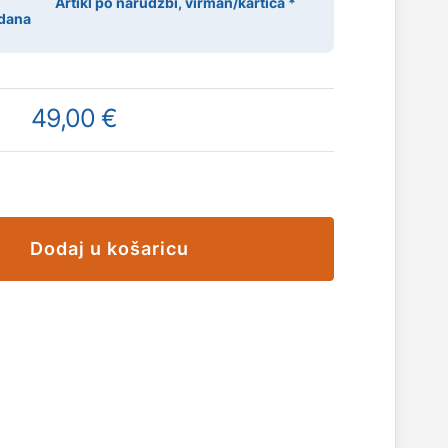
Artikl po narudžbi, virman/kartica *
 dana
49,00 €
Dodaj u košaricu