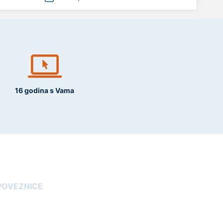
16 godina s Vama
POVEZNICE
Blog
arancija kvalitete tonera