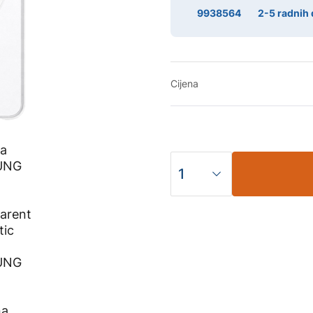
9938564
2-5 radnih
Cijena