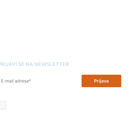
ako kupiti toner
ako odabrati pravi printer
Reklamacije
Omot trgovina
artuše Slovenia
PRIJAVI SE NA NEWSLETTER
Prijava
Želim 10% popusta na zamjenske tinte i tonere i dajem dopuštenje
za korištenje moje email adrese u promotivne svrhe