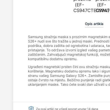
Opis artikla
Samsung stražnja maska s prozirnim magnetskim
S26+ nudi sve što tražite u jednoj maski. Prednosti
podrška, dobra zaštita od ogrebotina i udaraca, tan
pristajanje. To održava izvorni izgled vašeg pametn
zaštićenim. Zahvaljujući magnetskoj funkciji, možet
kompatibilnu dodatnu opremu.
Ugrađeni magnetski prsten čini ovu stražnju mask
korištenje. Magnetsku dodatnu opremu lako i sigurn
stranu vašeg Samsung Galaxy S26+. Zamislite punja
ostaje čvrsto na mjestu. Bežično punjenje radi glat
uklanjanjem maske. Tako ćete svaki dan uživati u d
Za ovaj artikl ne vrijedi povrat unutar 14 dana