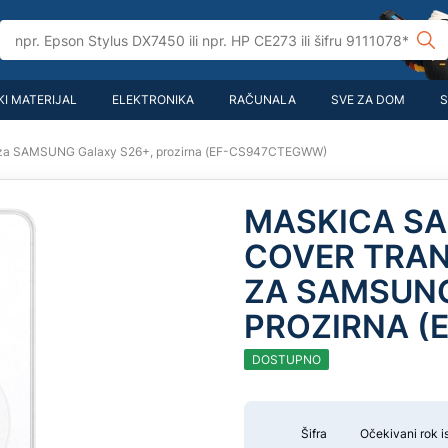
I MATERIJAL
ELEKTRONIKA
RAČUNALA
SVE ZA DOM
S
 za SAMSUNG Galaxy S26+, prozirna (EF-CS947CTEGWW)
MASKICA S
COVER TRA
ZA SAMSUNG
PROZIRNA (
DOSTUPNO
Šifra
Očekivani rok i