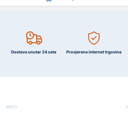
Dostava unutar 24 sata
Provjerena internet trgovina
INFO
O nama
Kontakt
G