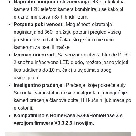
Napredne mogućnosti zumiranja
: 4K širokokutna
kamera i 2K telefoto kamera kombiniraju se kako bi
pružile impresivan 8x hibridni zum.
Potpuna pokrivenost
: Mogućnosti okretanja i
naginjanja od 360° pružaju potpuni pregled vašeg
prostora bez mrtvih točaka, što je čini izvrsnom
kamerom za pse ili mačke.
Izniman noćni vid
: Sa senzorom otvora blende f/1.6 i
2 snažne infracrvene LED diode, možete jasno vidjeti
lica udaljena do 10 m, čak i u uvjetima slabog
osvjetljenja.
Inteligentno praćenje
: Praćenje, koje pokreće eufy
Security i samostalno razvijeni algoritam, omogućuje
kameri praćenje članova obitelji ili kućnih ljubimaca po
prostoriji.
Kompatibilno s HomeBase S380/HomeBase 3 s
verzijom firmvera V3.3.2.6 i novijim.