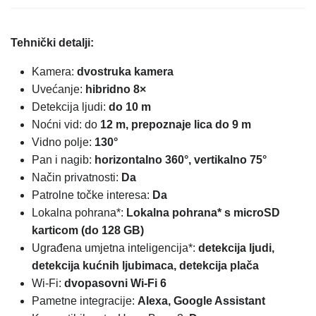
Tehnički detalji:
Kamera:
dvostruka kamera
Uvećanje:
hibridno 8×
Detekcija ljudi:
do 10 m
Noćni vid: do
12 m, prepoznaje lica do 9 m
Vidno polje:
130°
Pan i nagib:
horizontalno 360°, vertikalno 75°
Način privatnosti:
Da
Patrolne točke interesa:
Da
Lokalna pohrana*:
Lokalna pohrana* s microSD
karticom (do 128 GB)
Ugrađena umjetna inteligencija*:
detekcija ljudi,
detekcija kućnih ljubimaca, detekcija plača
Wi-Fi:
dvopasovni Wi-Fi 6
Pametne integracije:
Alexa, Google Assistant