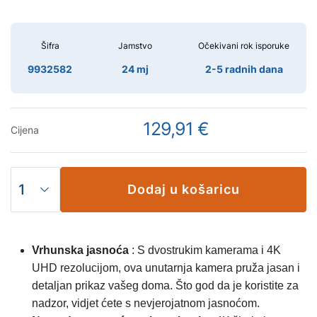
Šifra
Jamstvo
Očekivani rok isporuke
9932582
24 mj
2-5 radnih dana
129,91 €
Cijena
Dodaj u košaricu
Vrhunska jasnoća
: S dvostrukim kamerama i 4K
UHD rezolucijom, ova unutarnja kamera pruža jasan i
detaljan prikaz vašeg doma. Što god da je koristite za
nadzor, vidjet ćete s nevjerojatnom jasnoćom.