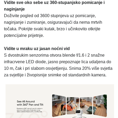
Vidite sve oko sebe uz 360-stupanjsko pomicanje i
naginjanje
Doživite pogled od 3600 stupnjeva uz pomicanje,
naginjanje i zumiranje, osiguravajući da nema mrtvih
točaka. Pokrijte svaki kutak, brzo i učinkovito otkrijte
potencijalne prijetnje.
Vidite u mraku uz jasan noćni vid
S dvostrukim senzorima otvora blende f/1.6 i 2 snažne
infracrvene LED diode, jasno prepoznaje lica udaljena do
10 m, čak i pri slabom osvjetljenju. Snima 20% više svjetla
za svjetlije i živopisnije snimke od standardnih kamera.