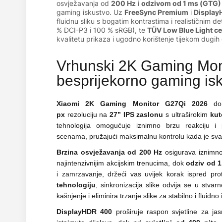
osvježavanja od
200 Hz
i
odzivom od 1 ms (GTG)
gaming iskustvo. Uz
FreeSync Premium
i
Display
fluidnu sliku s bogatim kontrastima i realističnim de
% DCI-P3 i 100 % sRGB), te
TÜV Low Blue Light cer
kvalitetu prikaza i ugodno korištenje tijekom dugih
Vrhunski 2K Gaming Mon
besprijekorno gaming isk
Xiaomi 2K Gaming Monitor G27Qi 2026
don
px
rezoluciju na
27” IPS zaslonu
s ultraširokim
kut
tehnologija omogućuje iznimno brzu reakciju i
scenama, pružajući maksimalnu kontrolu kada je sv
Brzina osvježavanja od 200 Hz
osigurava iznimno 
najintenzivnijim akcijskim trenucima, dok
odziv od 
i zamrzavanje, držeći vas uvijek korak ispred pro
tehnologiju
, sinkronizacija slike odvija se u stv
kašnjenje i eliminira trzanje slike za stabilno i fluidno 
DisplayHDR 400
proširuje raspon svjetline za jasn