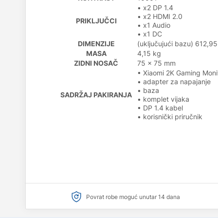
• x2 DP 1.4
• x2 HDMI 2.0
PRIKLJUČCI
• x1 Audio
• x1 DC
DIMENZIJE
(uključujući bazu) 612,
MASA
4,15 kg
ZIDNI NOSAČ
75 x 75 mm
• Xiaomi 2K Gaming Moni
• adapter za napajanje
• baza
SADRŽAJ PAKIRANJA
• komplet vijaka
• DP 1.4 kabel
• korisnički priručnik
Povrat robe moguć unutar 14 dana