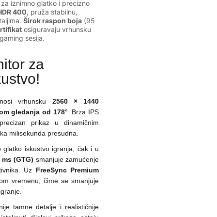
za iznimno glatko i precizno
HDR 400
, pruža stabilnu,
taljima.
Širok raspon boja
(95
tifikat
osiguravaju vrhunsku
 gaming sesija.
itor za
ustvo!
osi vrhunsku
2560 × 1440
om gledanja od 178°
. Brza IPS
 precizan prikaz u dinamičnim
aka milisekunda presudna.
glatko iskustvo igranja, čak i u
1 ms (GTG)
smanjuje zamućenje
tivnika. Uz
FreeSync Premium
arnom vremenu, čime se smanjuje
igranje.
ije tamne detalje i realističnije