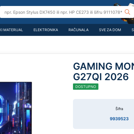
I MATERIJAL
ELEKTRONIKA
RAČUNALA
SVE ZA DOM
S
GAMING MON
G27QI 2026
DOSTUPNO
Šifra
9939523