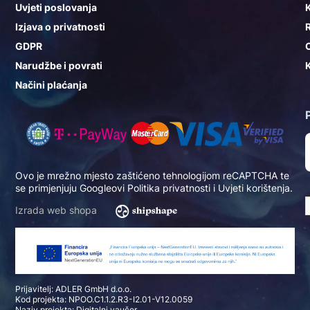
Uvjeti poslovanja
K
Izjava o privatnosti
GDPR
Narudžbe i povrati
K
Načini plaćanja
Ovo je mrežno mjesto zaštićeno tehnologijom reCAPTCHA te
se primjenjuju Googleovi
Politika privatnosti
i
Uvjeti korištenja
.
Izrada web shopa
Prijavitelj: ADLER GmbH d.o.o.
Kod projekta: NPOO.C1.1.2.R3-I2.01-V12.0059
Naziv projekta: Digitalni vaučer