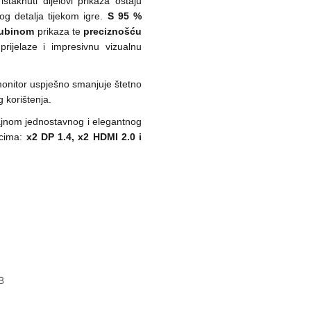
 istaknuti dijelovi prikaza ostaju
og detalja tijekom igre.
S 95 %
dubinom
prikaza te
preciznošću
 prijelaze i impresivnu vizualnu
monitor uspješno smanjuje štetno
g korištenja.
jnom jednostavnog i elegantnog
čcima:
x2 DP 1.4, x2 HDMI 2.0 i
B