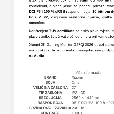
istaknute dijelove, dok pri
svjetlini od 400 nita
,
kontrolirani, a sjene jasne za jasnoću prikaza svak
DCI-P3 i 100 % sRGB
rasponom boja,
10-bitnom 
boja ΔE<2
, osigurava realistične nijanse, glatke
atmosferu.
Korištenjem
TÜV certifikata
za nisko plavo svjetlo, 
plavo svjetlo, štiteći vaše oči od umora prilikom duže
Xiaomi 2K Gaming Monitor G27Qi 2026 dolazi s diza
uskog okvira, te je opremljen mnogobrojnim priklju
x1 Audio
.
Više informacija
BRAND
Xiaomi
BOJA
Crna
VELIČINA ZASLONA
27"
TIP ZASLONA
IPS LCD
REZOLUCIJA
2560 x 1440 px
RASPON BOJA
95 % DCI-P3, 100 % sRG
BRZINA OSVJEŽAVANJA
200 Hz
KONTRAST
10001