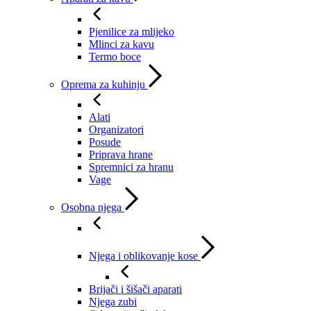
Pjenilice za mlijeko
Mlinci za kavu
Termo boce
Oprema za kuhinju
Alati
Organizatori
Posude
Priprava hrane
Spremnici za hranu
Vage
Osobna njega
Njega i oblikovanje kose
Brijači i šišači aparati
Njega zubi