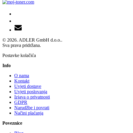
© 2026. ADLER GmbH d.o.o..
Sva prava pridržana.
Postavke kolačića
Info
O nama
Kontakt
Uvjeti dostave
Uvjeti poslovanja
Izjava o privatnosti
GDPR
Narudžbe i povrati
Načini plaćanja
Poveznice