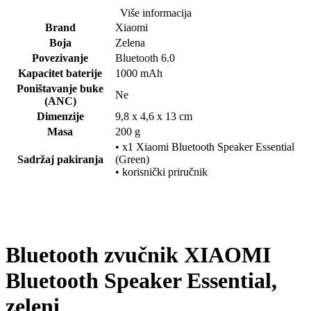
Više informacija
Brand
Xiaomi
Boja
Zelena
Povezivanje
Bluetooth 6.0
Kapacitet baterije
1000 mAh
Poništavanje buke
Ne
(ANC)
Dimenzije
9,8 x 4,6 x 13 cm
Masa
200 g
• x1 Xiaomi Bluetooth Speaker Essential
Sadržaj pakiranja
(Green)
• korisnički priručnik
Bluetooth zvučnik XIAOMI
Bluetooth Speaker Essential,
zeleni