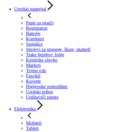
Uredski materijal
Papir za pisače
Registratori
Baterije
Korektori
Spajalice
Strojevi za spajanje, škare, skalpeli
Trake ljepljive, folije
Kemijske olovke
Markeri
Termo role
Fascikli
Kuverte
Higijenske potrepštine
Uredski pribor
Uništavači papira
Elektronika
Mobiteli
Tableti