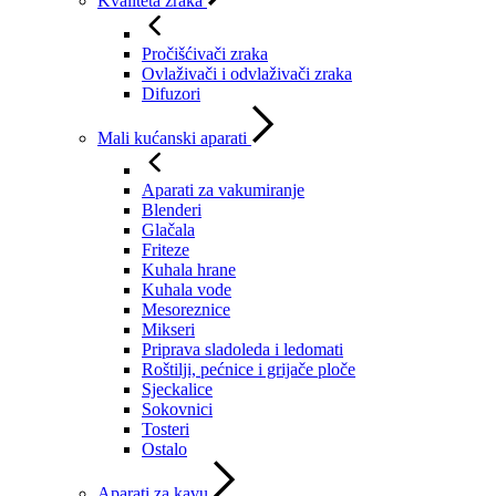
Kvaliteta zraka
Pročišćivači zraka
Ovlaživači i odvlaživači zraka
Difuzori
Mali kućanski aparati
Aparati za vakumiranje
Blenderi
Glačala
Friteze
Kuhala hrane
Kuhala vode
Mesoreznice
Mikseri
Priprava sladoleda i ledomati
Roštilji, pećnice i grijače ploče
Sjeckalice
Sokovnici
Tosteri
Ostalo
Aparati za kavu