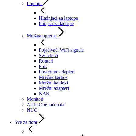
Laptopi
Hladnjaci za laptope
Punjači za laptope
Mrežna oprema
Pojačivači WiFi signala
Switchevi
Routeri
PoE
Powerline adapteri
Mrežne kartice
Mrežni kablovi
Mrežni adapteri
NAS
Monitori
All in One računala
NUC
Sve za dom