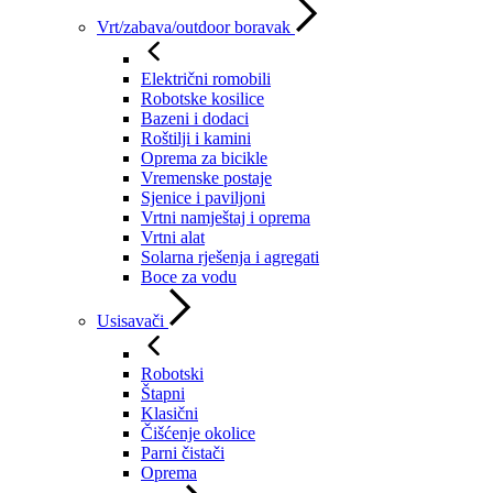
Vrt/zabava/outdoor boravak
Električni romobili
Robotske kosilice
Bazeni i dodaci
Roštilji i kamini
Oprema za bicikle
Vremenske postaje
Sjenice i paviljoni
Vrtni namještaj i oprema
Vrtni alat
Solarna rješenja i agregati
Boce za vodu
Usisavači
Robotski
Štapni
Klasični
Čišćenje okolice
Parni čistači
Oprema