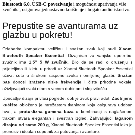
Bluetooth 6.0, USB-C povezivanje
i mogućnost uparivanja više
zvučnika, osigurava jednostavno korištenje i bogato audio iskustvo.
Prepustite se avanturama uz
glazbu u pokretu!
Odaberite kompaktnu veličinu i snažan zvuk koji nudi
Xiaomi
Bluetooth Speaker Essential
. Dizajniran za vanjsku upotrebu,
zvučnik ima
1.5” 5 W zvučnik
. Bilo da se radi o druženju s
prijateljima ili izletu u prirodi uz Xiaomi Bluetooth Speaker Essential
uživat ćete u širokom rasponu zvuka i omiljenoj glazbi.
Snažan
bas
donosi izražene niske frekvencije i čiste prirodne vokale,
oživljavajući svaki ritam s većom dubinom i slojevitošću.
Upečatljiv dizajn privlači poglede, dok je zvuk pravi adut.
Zaobljeno
kućište
obloženo je mrežastom tkaninom koja osigurava udoban
hvat, a
protuklizna gumena baza
u kombinaciji s naglašenom
trakom stvara elegantan i svestran izgled. Zahvaljujući
laganom
dizajnu od samo 200 g
, Xiaomi Bluetooth Speaker Essential lako je
prenosiv i idealan suputnik za putovanja i avanture.