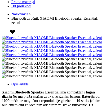
Promo materijal
Hit proizvodi
Naslovnica
>
Bluetooth zvučnik XIAOMI Bluetooth Speaker Essential,
zeleni
Opis artikla
Xiaomi Bluetooth Speaker Essential
ima kompaktan i
lagan
dizajn
što mu pruža snažan zvuk s izraženim basom.
Baterija od
1000 mAh
uz mogućnost reprodukcije glazbe
do 10 sati
s jednim
punjenjem čini ga idealnim odabirom za svako putovanje.
Uz