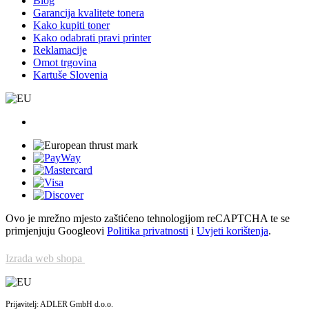
Blog
Garancija kvalitete tonera
Kako kupiti toner
Kako odabrati pravi printer
Reklamacije
Omot trgovina
Kartuše Slovenia
Ovo je mrežno mjesto zaštićeno tehnologijom reCAPTCHA te se
primjenjuju Googleovi
Politika privatnosti
i
Uvjeti korištenja
.
Izrada web shopa
Prijavitelj: ADLER GmbH d.o.o.