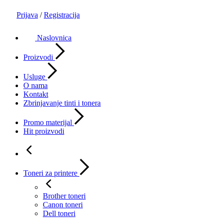
Prijava
/
Registracija
Naslovnica
Proizvodi
Usluge
O nama
Kontakt
Zbrinjavanje tinti i tonera
Promo materijal
Hit proizvodi
Toneri za printere
Brother toneri
Canon toneri
Dell toneri