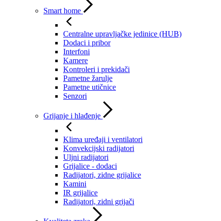
Smart home
Centralne upravljačke jedinice (HUB)
Dodaci i pribor
Interfoni
Kamere
Kontroleri i prekidači
Pametne žarulje
Pametne utičnice
Senzori
Grijanje i hlađenje
Klima uređaji i ventilatori
Konvekcijski radijatori
Uljni radijatori
Grijalice - dodaci
Radijatori, zidne grijalice
Kamini
IR grijalice
Radijatori, zidni grijači