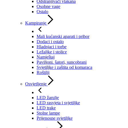
Odstranjivači vlakana
Osobne vage
Ostalo
Kampiranje
Mali kućanski aparati i pribor
Dodaci i ostalo
Hladnjaci i torbe
Ležaljke i stolice
Namještaj
Paviljoni. šatori, suncobrani
Svjetiljke i zaštita od komaraca
Roštilji
Osvjetljenje
LED žarulje
LED rasvjeta i svjetiljke
LED trake
Stolne lampe
Prijenosne svjetiljke