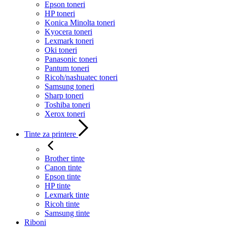
Epson toneri
HP toneri
Konica Minolta toneri
Kyocera toneri
Lexmark toneri
Oki toneri
Panasonic toneri
Pantum toneri
Ricoh/nashuatec toneri
Samsung toneri
Sharp toneri
Toshiba toneri
Xerox toneri
Tinte za printere
Brother tinte
Canon tinte
Epson tinte
HP tinte
Lexmark tinte
Ricoh tinte
Samsung tinte
Riboni