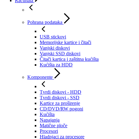
Računala
Pohrana podataka
USB stickovi
Memorijske kartice i čitači
Vanjski diskovi
Vanjski SSD diskovi
Čitači kartica i zaštitna kućišta
Kućišta za HDD
Komponente
Tvrdi diskovi - HDD
Tvrdi diskovi - SSD
Kartice za proširenje
CD/DVD/RW pogoni
Kućišta
Napajanja
Matične ploče
Procesori
Hladnjaci za procesore