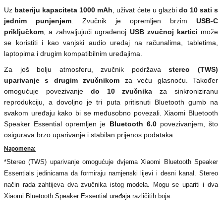
Uz
bateriju kapaciteta 1000 mAh
, uživat ćete u glazbi
do 10 sati s
jednim punjenjem
. Zvučnik je opremljen brzim
USB-C
priključkom
, a zahvaljujući ugrađenoj
USB zvučnoj kartici
može
se koristiti i kao vanjski audio uređaj na računalima, tabletima,
laptopima i drugim kompatibilnim uređajima.
Za još bolju atmosferu, zvučnik podržava
stereo (TWS)
uparivanje
s drugim zvučnikom
za veću glasnoću. Također
omogućuje povezivanje
do 10 zvučnika
za sinkroniziranu
reprodukciju, a dovoljno je tri puta pritisnuti Bluetooth gumb na
svakom uređaju kako bi se međusobno povezali. Xiaomi Bluetooth
Speaker Essential opremljen je
Bluetooth 6.0
povezivanjem, što
osigurava brzo uparivanje i stabilan prijenos podataka.
Napomena:
*Stereo (TWS) uparivanje omogućuje dvjema Xiaomi Bluetooth Speaker
Essentials jedinicama da formiraju namjenski lijevi i desni kanal. Stereo
način rada zahtijeva dva zvučnika istog modela. Mogu se upariti i dva
Xiaomi Bluetooth Speaker Essential uređaja različitih boja.