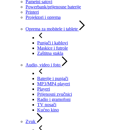
Pametni satovi
Powerbank/prijenosne baterije
Printeri
Projektori i oprema
Oprema za mobitele i tablete
Punjači i kablovi
Maskice i futrole
Zaštitna stakla
Audio, video i foto
Baterije i punjači
MP3/MP4 playeri
Playeri
Prijenosni zvučnici
Radio i gramofoni
TV nosači
Kućno kino
Zvuk