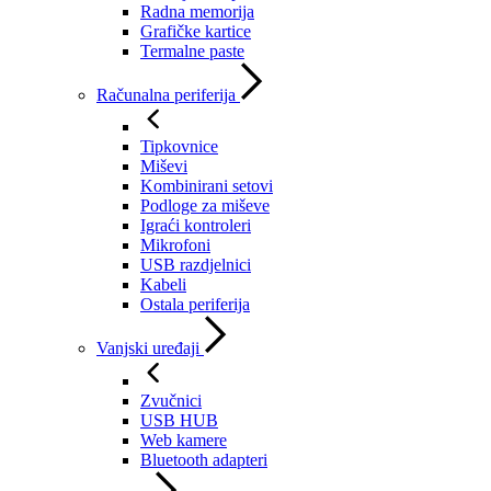
Radna memorija
Grafičke kartice
Termalne paste
Računalna periferija
Tipkovnice
Miševi
Kombinirani setovi
Podloge za miševe
Igraći kontroleri
Mikrofoni
USB razdjelnici
Kabeli
Ostala periferija
Vanjski uređaji
Zvučnici
USB HUB
Web kamere
Bluetooth adapteri