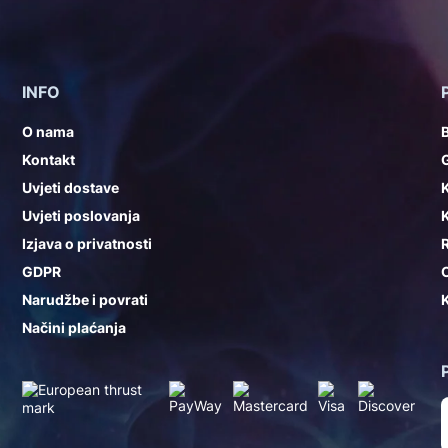
INFO
O nama
Kontakt
G
Uvjeti dostave
K
Uvjeti poslovanja
K
Izjava o privatnosti
GDPR
Narudžbe i povrati
K
Načini plaćanja