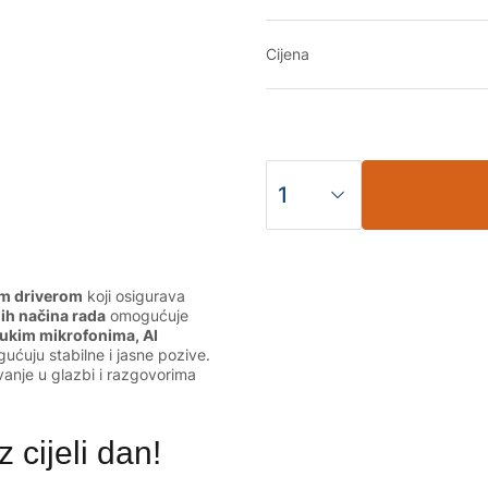
Cijena
m driverom
koji osigurava
nih načina rada
omogućuje
ukim mikrofonima, AI
ućuju stabilne i jasne pozive.
anje u glazbi i razgovorima
 cijeli dan!