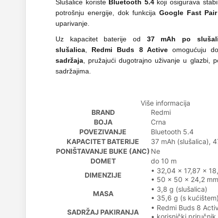
Slušalice koriste
Bluetooth 5.4
koji osigurava stabi
potrošnju energije, dok funkcija
Google Fast Pair
uparivanje.
Uz kapacitet baterije od
37 mAh po slušali
slušalica
,
Redmi Buds 8 Active
omogućuju 
sadržaja
, pružajući dugotrajno uživanje u glazbi, 
sadržajima.
Više informacija
BRAND
Redmi
BOJA
Crna
POVEZIVANJE
Bluetooth 5.4
KAPACITET BATERIJE
37 mAh (slušalica), 
PONIŠTAVANJE BUKE (ANC)
Ne
DOMET
do 10 m
• 32,04 x 17,87 x 18
DIMENZIJE
• 50 x 50 x 24,2 mm
• 3,8 g (slušalica)
MASA
• 35,6 g (s kućištem
• Redmi Buds 8 Acti
SADRŽAJ PAKIRANJA
• korisnički priručnik