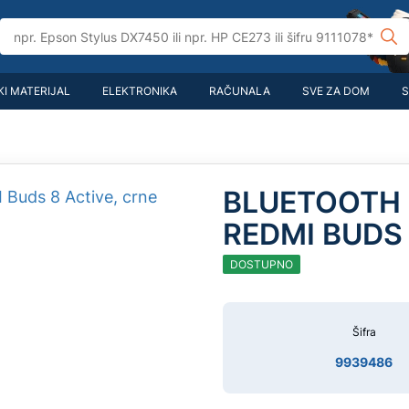
I MATERIJAL
ELEKTRONIKA
RAČUNALA
SVE ZA DOM
S
BLUETOOTH 
REDMI BUDS 
DOSTUPNO
Šifra
9939486