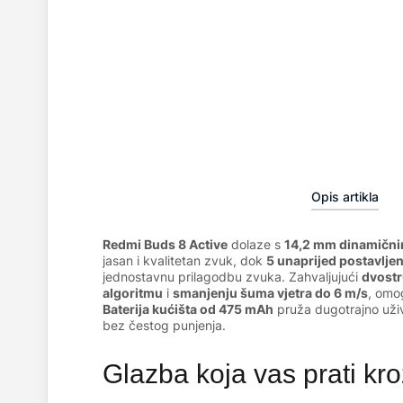
Opis artikla
Redmi Buds 8 Active
dolaze s
14,2 mm dinamični
jasan i kvalitetan zvuk, dok
5 unaprijed postavlje
jednostavnu prilagodbu zvuka. Zahvaljujući
dvostr
algoritmu
i
smanjenju šuma vjetra do 6 m/s
, omog
Baterija kućišta od 475 mAh
pruža dugotrajno uživ
bez čestog punjenja.
Glazba koja vas prati kroz