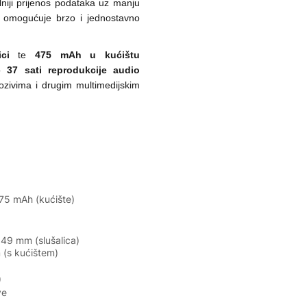
lniji prijenos podataka uz manju
omogućuje brzo i jednostavno
ci
te
475 mAh u kućištu
do
37 sati reprodukcije audio
pozivima i drugim multimedijskim
475 mAh (kućište)
,49 mm (slušalica)
 (s kućištem)
)
ve