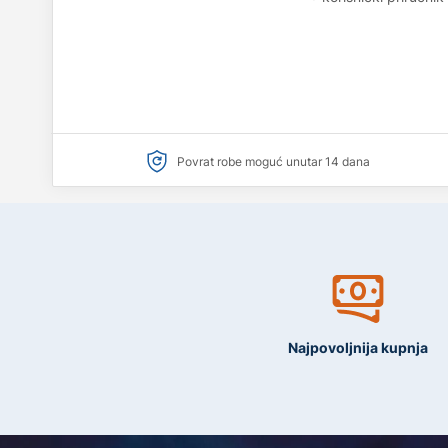
Povrat robe moguć unutar 14 dana
Najpovoljnija kupnja