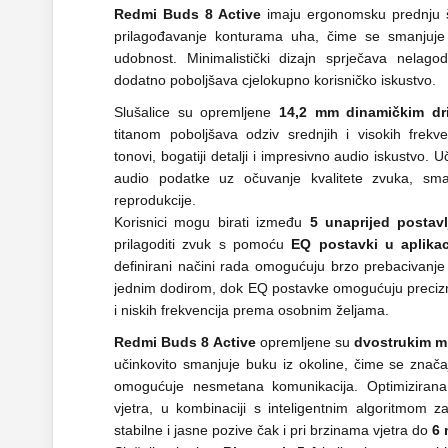
Redmi Buds 8 Active
imaju ergonomsku prednju šk
prilagođavanje konturama uha, čime se smanjuje lo
udobnost. Minimalistički dizajn sprječava nelag
dodatno poboljšava cjelokupno korisničko iskustvo.
Slušalice su opremljene
14,2 mm dinamičkim dr
titanom poboljšava odziv srednjih i visokih frekven
tonovi, bogatiji detalji i impresivno audio iskustvo. U
audio podatke uz očuvanje kvalitete zvuka, sman
reprodukcije.
Korisnici mogu birati između
5
unaprijed postav
prilagoditi zvuk s pomoću
EQ postavki u aplikac
definirani načini rada omogućuju brzo prebacivanje i
jednim dodirom, dok EQ postavke omogućuju precizn
i niskih frekvencija prema osobnim željama.
Redmi Buds 8 Active
opremljene su
dvostrukim mi
učinkovito smanjuje buku iz okoline, čime se znača
omogućuje nesmetana komunikacija. Optimiziran
vjetra, u kombinaciji s inteligentnim algoritmom 
stabilne i jasne pozive čak i pri brzinama vjetra do
6 