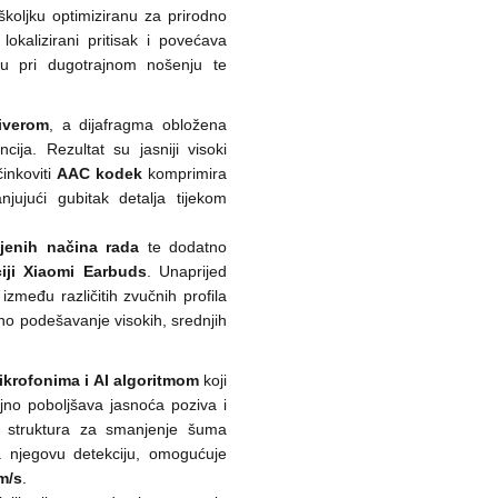
oljku optimiziranu za prirodno
kalizirani pritisak i povećava
odu pri dugotrajnom nošenju te
iverom
, a dijafragma obložena
cija. Rezultat su jasniji visoki
činkoviti
AAC kodek
komprimira
jujući gubitak detalja tijekom
ljenih načina rada
te dodatno
iji Xiaomi Earbuds
. Unaprijed
zmeđu različitih zvučnih profila
o podešavanje visokih, srednjih
krofonima i AI algoritmom
koji
jno poboljšava jasnoća poziva i
a struktura za smanjenje šuma
za njegovu detekciju, omogućuje
m/s
.